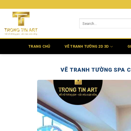
Bỏ
qua
nội
dung
TRANG CHỦ
VẼ TRANH TƯỜNG 2D 3D
G
VẼ TRANH TƯỜNG SPA C