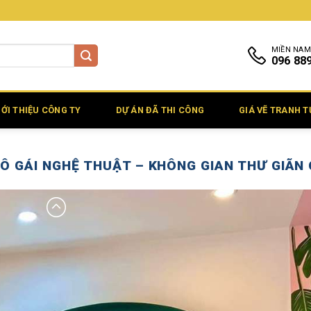
MIỀN NAM
096 88
IỚI THIỆU CÔNG TY
DỰ ÁN ĐÃ THI CÔNG
GIÁ VẼ TRANH 
Ô GÁI NGHỆ THUẬT – KHÔNG GIAN THƯ GIÃN