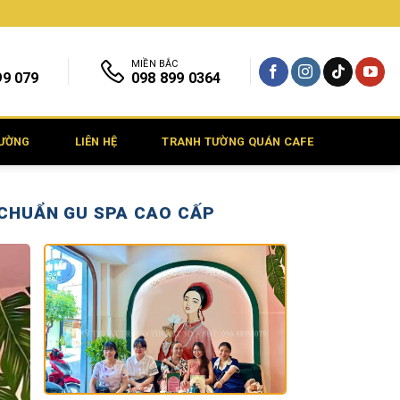
MIỀN BẮC
99 079
098 899 0364
TƯỜNG
LIÊN HỆ
TRANH TƯỜNG QUÁN CAFE
 CHUẨN GU SPA CAO CẤP