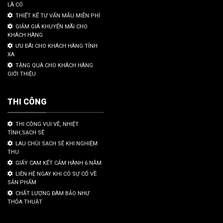
LÀ CÓ
THIẾT KẾ TƯ VẤN MẪU MIỄN PHÍ
GIẢM GIÁ KHUYẾN MÃI CHO
KHÁCH HÀNG
ƯU ĐÃI CHO KHÁCH HÀNG TỈNH
XA
TẶNG QUÀ CHO KHÁCH HÀNG
GIỚI THIỆU
THI CÔNG
THI CÔNG VUI VẼ, NHIỆT
TÌNH,SẠCH SẼ
LAU CHÙI SẠCH SẼ KHI NGHIỆM
THU
GIẤY CAM KẾT CẢM HÀNH 6 NĂM
LIÊN HỆ NGAY KHI CÓ SỰ CỐ VỀ
SẢN PHẨM
CHẤT LƯỢNG ĐÀM BẢO NHƯ
THỎA THUẬT