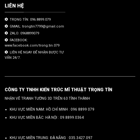
LIÊN HỆ
TRỌNG TÍN: 096.8899.079
GMAIL: trongtin7799@gmail.com
ZALO: 0968899079
FACEBOOK:
www.facebook.com/trong.tin.079
LIÊN HỆ NGAY ĐỂ NHẬN ĐƯỢC TƯ
VẤN 24/7.
CÔNG TY TNHH KIẾN TRÚC MĨ THUẬT TRỌNG TÍN
NHẬN VẼ TRANH TƯỜNG 3D TRÊN 63 TỈNH THÀNH
KHU VỰC MIỀN NAM: HỒ CHÍ MINH :
096 8899 079
KHU VỰC MIỀN BẮC: HÀ NỘI :
09.8899.0364
KHU VỰC MIỀN TRUNG: ĐÀ NẴNG :
035.3427.097