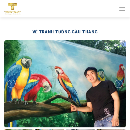
Bỏ
qua
nội
dung
VẼ TRANH TƯỜNG CẦU THANG