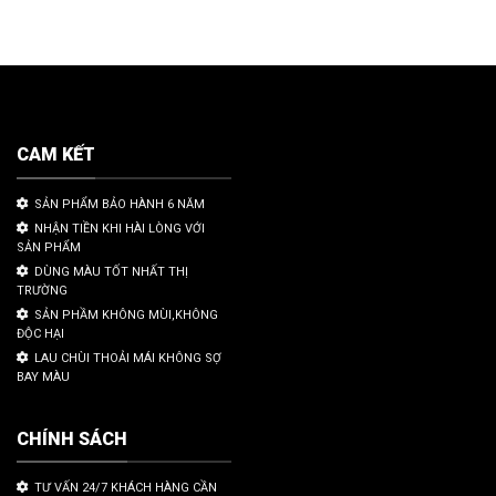
CAM KẾT
SẢN PHẨM BẢO HÀNH 6 NĂM
NHẬN TIỀN KHI HÀI LÒNG VỚI
SẢN PHẨM
DÙNG MÀU TỐT NHẤT THỊ
TRƯỜNG
SẢN PHẦM KHÔNG MÙI,KHÔNG
ĐỘC HẠI
LAU CHÙI THOẢI MÁI KHÔNG SỢ
BAY MÀU
CHÍNH SÁCH
TƯ VẤN 24/7 KHÁCH HÀNG CẦN