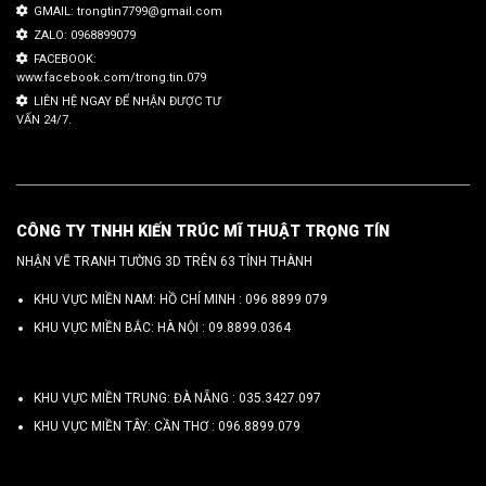
GMAIL: trongtin7799@gmail.com
ZALO: 0968899079
FACEBOOK:
www.facebook.com/trong.tin.079
LIÊN HỆ NGAY ĐỂ NHẬN ĐƯỢC TƯ
VẤN 24/7.
CÔNG TY TNHH KIẾN TRÚC MĨ THUẬT TRỌNG TÍN
NHẬN VẼ TRANH TƯỜNG 3D TRÊN 63 TỈNH THÀNH
KHU VỰC MIỀN NAM: HỒ CHÍ MINH :
096 8899 079
KHU VỰC MIỀN BẮC: HÀ NỘI :
09.8899.0364
KHU VỰC MIỀN TRUNG: ĐÀ NẴNG :
035.3427.097
KHU VỰC MIỀN TÂY: CẦN THƠ :
096.8899.079