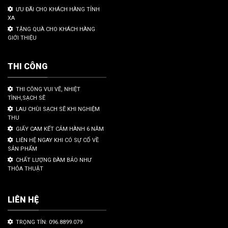
ƯU ĐÃI CHO KHÁCH HÀNG TỈNH
XA
TẶNG QUÀ CHO KHÁCH HÀNG
GIỚI THIỆU
THI CÔNG
THI CÔNG VUI VẼ, NHIỆT
TÌNH,SẠCH SẼ
LAU CHÙI SẠCH SẼ KHI NGHIỆM
THU
GIẤY CAM KẾT CẢM HÀNH 6 NĂM
LIÊN HỆ NGAY KHI CÓ SỰ CỐ VỀ
SẢN PHẨM
CHẤT LƯỢNG ĐÀM BẢO NHƯ
THỎA THUẬT
LIÊN HỆ
TRỌNG TÍN: 096.8899.079