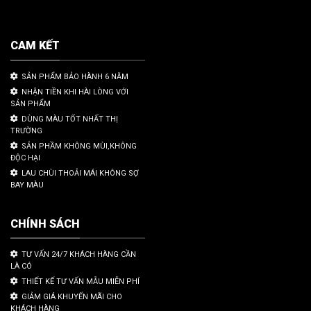
CAM KẾT
SẢN PHẨM BẢO HÀNH 6 NĂM
NHẬN TIỀN KHI HÀI LÒNG VỚI
SẢN PHẨM
DÙNG MÀU TỐT NHẤT THỊ
TRƯỜNG
SẢN PHẦM KHÔNG MÙI,KHÔNG
ĐỘC HẠI
LAU CHÙI THOẢI MÁI KHÔNG SỢ
BAY MÀU
CHÍNH SÁCH
TƯ VẤN 24/7 KHÁCH HÀNG CẦN
LÀ CÓ
THIẾT KẾ TƯ VẤN MẪU MIỄN PHÍ
GIẢM GIÁ KHUYẾN MÃI CHO
KHÁCH HÀNG