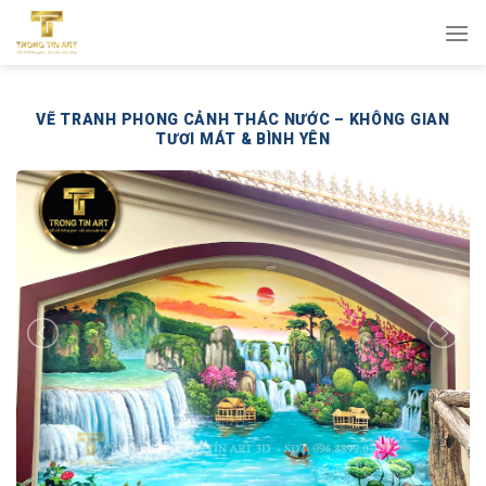
Bỏ
qua
nội
dung
VẼ TRANH PHONG CẢNH THÁC NƯỚC – KHÔNG GIAN
TƯƠI MÁT & BÌNH YÊN