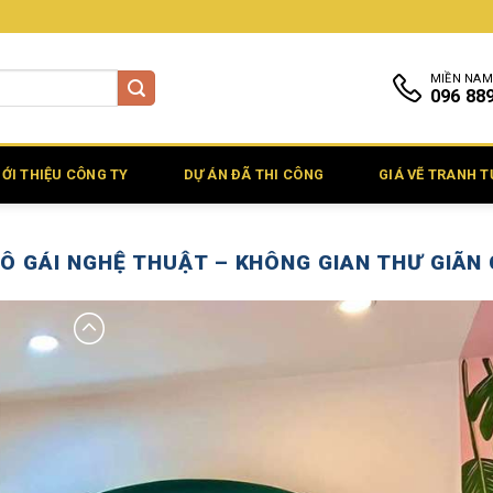
MIỀN NAM
096 88
IỚI THIỆU CÔNG TY
DỰ ÁN ĐÃ THI CÔNG
GIÁ VẼ TRANH 
Ô GÁI NGHỆ THUẬT – KHÔNG GIAN THƯ GIÃN