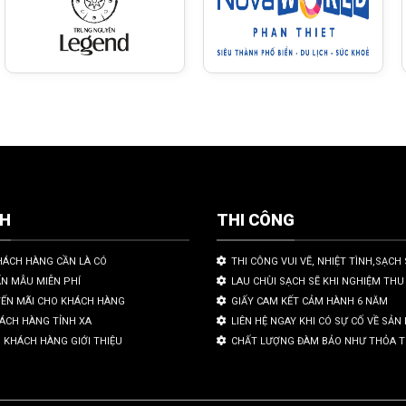
CH
THI CÔNG
HÁCH HÀNG CẦN LÀ CÓ
THI CÔNG VUI VẼ, NHIỆT TÌNH,SẠCH 
ẤN MẪU MIỄN PHÍ
LAU CHÙI SẠCH SẼ KHI NGHIỆM THU
YẾN MÃI CHO KHÁCH HÀNG
GIẤY CAM KẾT CẢM HÀNH 6 NĂM
HÁCH HÀNG TỈNH XA
LIÊN HỆ NGAY KHI CÓ SỰ CỐ VỀ SẢ
 KHÁCH HÀNG GIỚI THIỆU
CHẤT LƯỢNG ĐÀM BẢO NHƯ THỎA 