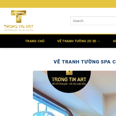
Bỏ
qua
nội
dung
TRANG CHỦ
VẼ TRANH TƯỜNG 2D 3D
G
VẼ TRANH TƯỜNG SPA C