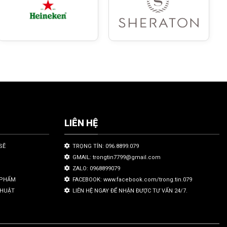
LIÊN HỆ
SẼ
TRỌNG TÍN: 096.8899.079
GMAIL: trongtin7799@gmail.com
ZALO: 0968899079
N PHẨM
FACEBOOK: www.facebook.com/trong.tin.079
THUẬT
LIÊN HỆ NGAY ĐỂ NHẬN ĐƯỢC TƯ VẤN 24/7.