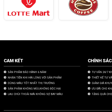
CAM KẾT
CHÍNH SÁ
SẢN PHẨM BẢO HÀNH 6 NĂM
TƯ VẤN 24/7 K
NHẬN TIỀN KHI HÀI LÒNG VỚI SẢN PHẨM
THIẾT KẾ TƯ V
DÙNG MÀU TỐT NHẤT THỊ TRƯỜNG
GIẢM GIÁ KHU
SẢN PHẦM KHÔNG MÙI,KHÔNG ĐỘC HẠI
ƯU ĐÃI CHO K
LAU CHÙI THOẢI MÁI KHÔNG SỢ BAY MÀU
TẶNG QUÀ CHO