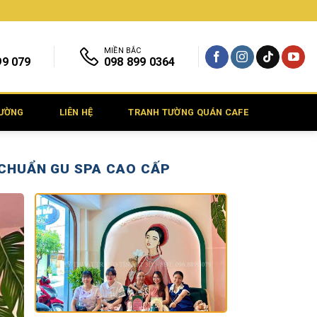
MIỀN BẮC
99 079
098 899 0364
TƯỜNG
LIÊN HỆ
TRANH TƯỜNG QUÁN CAFE
 CHUẨN GU SPA CAO CẤP