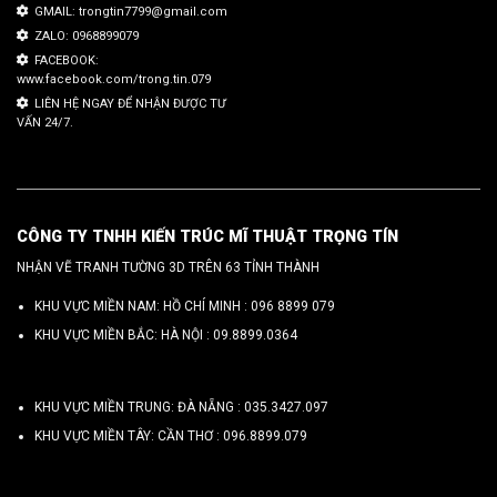
GMAIL: trongtin7799@gmail.com
ZALO: 0968899079
FACEBOOK:
www.facebook.com/trong.tin.079
LIÊN HỆ NGAY ĐỂ NHẬN ĐƯỢC TƯ
VẤN 24/7.
CÔNG TY TNHH KIẾN TRÚC MĨ THUẬT TRỌNG TÍN
NHẬN VẼ TRANH TƯỜNG 3D TRÊN 63 TỈNH THÀNH
KHU VỰC MIỀN NAM: HỒ CHÍ MINH :
096 8899 079
KHU VỰC MIỀN BẮC: HÀ NỘI :
09.8899.0364
KHU VỰC MIỀN TRUNG: ĐÀ NẴNG :
035.3427.097
KHU VỰC MIỀN TÂY: CẦN THƠ :
096.8899.079