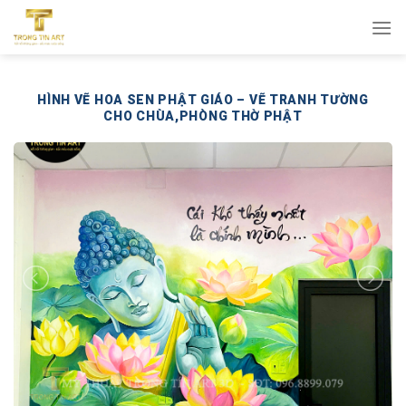
Bỏ
qua
nội
dung
HÌNH VẼ HOA SEN PHẬT GIÁO – VẼ TRANH TƯỜNG
CHO CHÙA,PHÒNG THỜ PHẬT