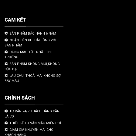
CAM KẾT
SẢN PHẨM BẢO HÀNH 6 NĂM
NHẬN TIỀN KHI HÀI LÒNG VỚI
SẢN PHẨM
DÙNG MÀU TỐT NHẤT THỊ
TRƯỜNG
SẢN PHẦM KHÔNG MÙI,KHÔNG
ĐỘC HẠI
LAU CHÙI THOẢI MÁI KHÔNG SỢ
BAY MÀU
CHÍNH SÁCH
TƯ VẤN 24/7 KHÁCH HÀNG CẦN
LÀ CÓ
THIẾT KẾ TƯ VẤN MẪU MIỄN PHÍ
GIẢM GIÁ KHUYẾN MÃI CHO
KHÁCH HÀNG