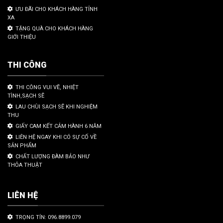
ƯU ĐÃI CHO KHÁCH HÀNG TỈNH
XA
TẶNG QUÀ CHO KHÁCH HÀNG
GIỚI THIỆU
THI CÔNG
THI CÔNG VUI VẼ, NHIỆT
TÌNH,SẠCH SẼ
LAU CHÙI SẠCH SẼ KHI NGHIỆM
THU
GIẤY CAM KẾT CẢM HÀNH 6 NĂM
LIÊN HỆ NGAY KHI CÓ SỰ CỐ VỀ
SẢN PHẨM
CHẤT LƯỢNG ĐÀM BẢO NHƯ
THỎA THUẬT
LIÊN HỆ
TRỌNG TÍN: 096.8899.079