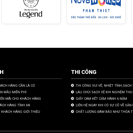
CH
THI CÔNG
HÁCH HÀNG CẦN LÀ CÓ
THI CÔNG VUI VẼ, NHIỆT TÌNH,SẠCH 
ẤN MẪU MIỄN PHÍ
LAU CHÙI SẠCH SẼ KHI NGHIỆM THU
YẾN MÃI CHO KHÁCH HÀNG
GIẤY CAM KẾT CẢM HÀNH 6 NĂM
HÁCH HÀNG TỈNH XA
LIÊN HỆ NGAY KHI CÓ SỰ CỐ VỀ SẢ
 KHÁCH HÀNG GIỚI THIỆU
CHẤT LƯỢNG ĐÀM BẢO NHƯ THỎA 