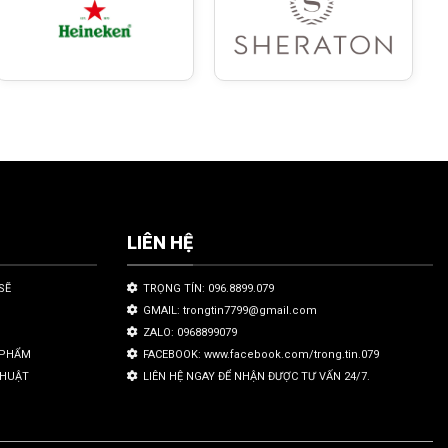
LIÊN HỆ
SẼ
TRỌNG TÍN: 096.8899.079
GMAIL: trongtin7799@gmail.com
ZALO: 0968899079
N PHẨM
FACEBOOK: www.facebook.com/trong.tin.079
THUẬT
LIÊN HỆ NGAY ĐỂ NHẬN ĐƯỢC TƯ VẤN 24/7.