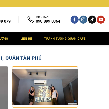
MIỀN BẮC
99 079
098 899 0364
TƯỜNG
LIÊN HỆ
TRANH TƯỜNG QUÁN CAFE
H, QUẬN TÂN PHÚ