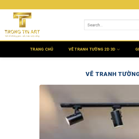
Bỏ
qua
nội
dung
TRANG CHỦ
VẼ TRANH TƯỜNG 2D 3D
G
VẼ TRANH TƯỜNG