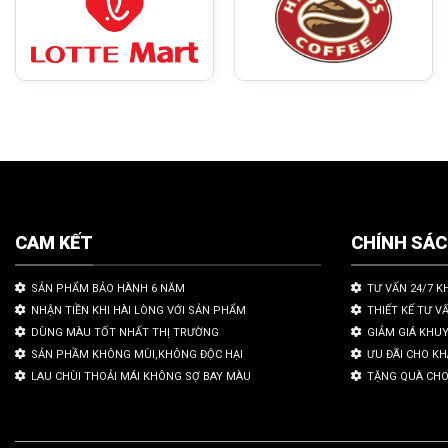
CAM KẾT
CHÍNH SÁ
SẢN PHẨM BẢO HÀNH 6 NĂM
TƯ VẤN 24/7 K
NHẬN TIỀN KHI HÀI LÒNG VỚI SẢN PHẨM
THIẾT KẾ TƯ V
DÙNG MÀU TỐT NHẤT THỊ TRƯỜNG
GIẢM GIÁ KHU
SẢN PHẦM KHÔNG MÙI,KHÔNG ĐỘC HẠI
ƯU ĐÃI CHO K
LAU CHÙI THOẢI MÁI KHÔNG SỢ BAY MÀU
TẶNG QUÀ CHO