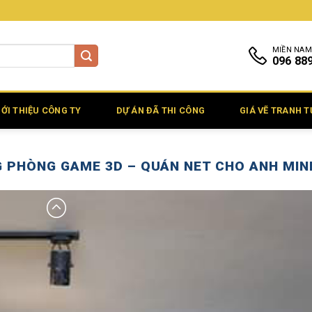
MIỀN NAM
096 88
IỚI THIỆU CÔNG TY
DỰ ÁN ĐÃ THI CÔNG
GIÁ VẼ TRANH 
 PHÒNG GAME 3D – QUÁN NET CHO ANH MIN