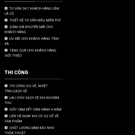
TƯ VẤN 24/7 KHÁCH HÀNG CẦN
LÀ CÓ
THIẾT KẾ TƯ VẤN MẪU MIỄN PHÍ
GIẢM GIÁ KHUYẾN MÃI CHO
KHÁCH HÀNG
ƯU ĐÃI CHO KHÁCH HÀNG TỈNH
XA
TẶNG QUÀ CHO KHÁCH HÀNG
GIỚI THIỆU
THI CÔNG
THI CÔNG VUI VẼ, NHIỆT
TÌNH,SẠCH SẼ
LAU CHÙI SẠCH SẼ KHI NGHIỆM
THU
GIẤY CAM KẾT CẢM HÀNH 6 NĂM
LIÊN HỆ NGAY KHI CÓ SỰ CỐ VỀ
SẢN PHẨM
CHẤT LƯỢNG ĐÀM BẢO NHƯ
THỎA THUẬT