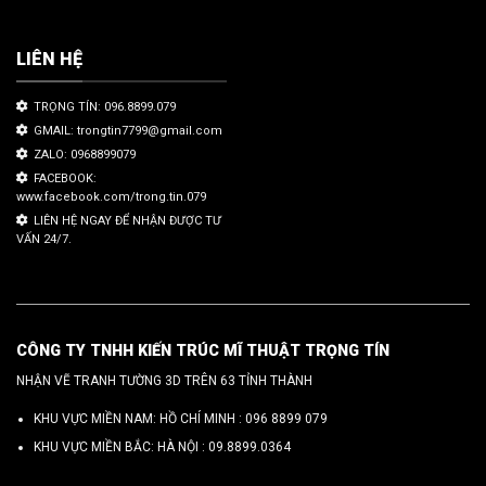
LIÊN HỆ
TRỌNG TÍN: 096.8899.079
GMAIL: trongtin7799@gmail.com
ZALO: 0968899079
FACEBOOK:
www.facebook.com/trong.tin.079
LIÊN HỆ NGAY ĐỂ NHẬN ĐƯỢC TƯ
VẤN 24/7.
CÔNG TY TNHH KIẾN TRÚC MĨ THUẬT TRỌNG TÍN
NHẬN VẼ TRANH TƯỜNG 3D TRÊN 63 TỈNH THÀNH
KHU VỰC MIỀN NAM: HỒ CHÍ MINH :
096 8899 079
KHU VỰC MIỀN BẮC: HÀ NỘI :
09.8899.0364