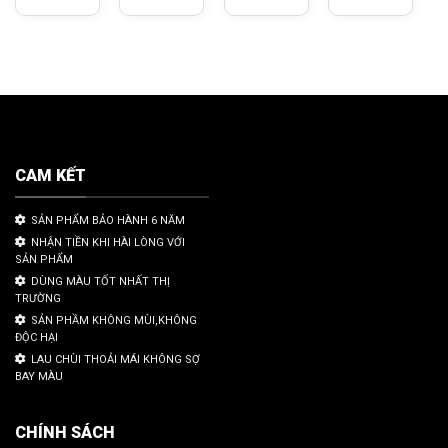
CAM KẾT
SẢN PHẨM BẢO HÀNH 6 NĂM
NHẬN TIỀN KHI HÀI LÒNG VỚI
SẢN PHẨM
DÙNG MÀU TỐT NHẤT THỊ
TRƯỜNG
SẢN PHẦM KHÔNG MÙI,KHÔNG
ĐỘC HẠI
LAU CHÙI THOẢI MÁI KHÔNG SỢ
BAY MÀU
CHÍNH SÁCH