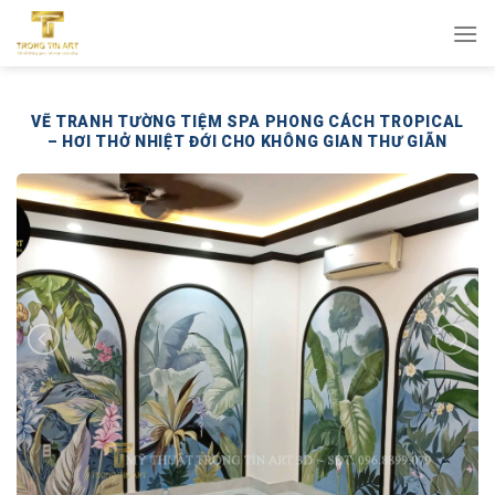
Bỏ
qua
nội
dung
VẼ TRANH TƯỜNG TIỆM SPA PHONG CÁCH TROPICAL
– HƠI THỞ NHIỆT ĐỚI CHO KHÔNG GIAN THƯ GIÃN