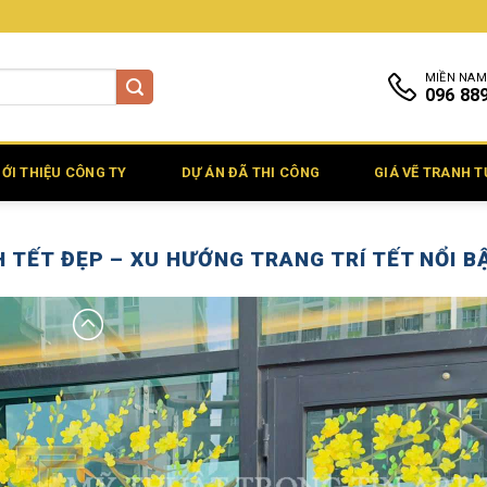
MIỀN NAM
096 88
IỚI THIỆU CÔNG TY
DỰ ÁN ĐÃ THI CÔNG
GIÁ VẼ TRANH 
 TẾT ĐẸP – XU HƯỚNG TRANG TRÍ TẾT NỔI B