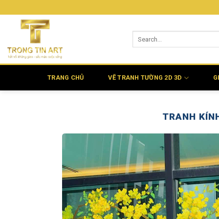
Bỏ
qua
nội
dung
TRANG CHỦ
VẼ TRANH TƯỜNG 2D 3D
G
TRANH KÍNH