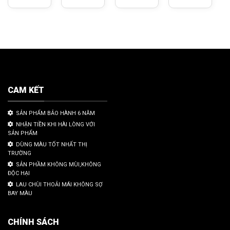
CAM KẾT
SẢN PHẨM BẢO HÀNH 6 NĂM
NHẬN TIỀN KHI HÀI LÒNG VỚI
SẢN PHẨM
DÙNG MÀU TỐT NHẤT THỊ
TRƯỜNG
SẢN PHẦM KHÔNG MÙI,KHÔNG
ĐỘC HẠI
LAU CHÙI THOẢI MÁI KHÔNG SỢ
BAY MÀU
CHÍNH SÁCH