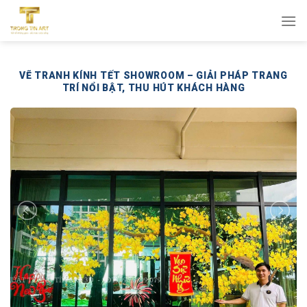
Bỏ
qua
nội
dung
VẼ TRANH KÍNH TẾT SHOWROOM – GIẢI PHÁP TRANG
TRÍ NỔI BẬT, THU HÚT KHÁCH HÀNG