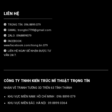
LIÊN HỆ
TRỌNG TÍN: 096.8899.079
GMAIL: trongtin7799@gmail.com
ZALO: 0968899079
FACEBOOK:
www.facebook.com/trong.tin.079
LIÊN HỆ NGAY ĐỂ NHẬN ĐƯỢC TƯ
VẤN 24/7.
CÔNG TY TNHH KIẾN TRÚC MĨ THUẬT TRỌNG TÍN
NHẬN VẼ TRANH TƯỜNG 3D TRÊN 63 TỈNH THÀNH
KHU VỰC MIỀN NAM: HỒ CHÍ MINH :
096 8899 079
KHU VỰC MIỀN BẮC: HÀ NỘI :
09.8899.0364