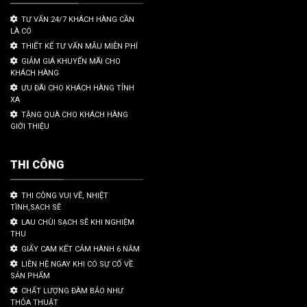
TƯ VẤN 24/7 KHÁCH HÀNG CẦN
LÀ CÓ
THIẾT KẾ TƯ VẤN MẪU MIỄN PHÍ
GIẢM GIÁ KHUYẾN MÃI CHO
KHÁCH HÀNG
ƯU ĐÃI CHO KHÁCH HÀNG TỈNH
XA
TẶNG QUÀ CHO KHÁCH HÀNG
GIỚI THIỆU
THI CÔNG
THI CÔNG VUI VẼ, NHIỆT
TÌNH,SẠCH SẼ
LAU CHÙI SẠCH SẼ KHI NGHIỆM
THU
GIẤY CAM KẾT CẢM HÀNH 6 NĂM
LIÊN HỆ NGAY KHI CÓ SỰ CỐ VỀ
SẢN PHẨM
CHẤT LƯỢNG ĐÀM BẢO NHƯ
THỎA THUẬT