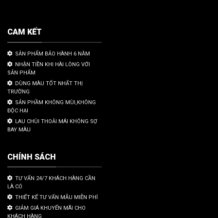
CAM KẾT
SẢN PHẨM BẢO HÀNH 6 NĂM
NHẬN TIỀN KHI HÀI LÒNG VỚI
SẢN PHẨM
DÙNG MÀU TỐT NHẤT THỊ
TRƯỜNG
SẢN PHẦM KHÔNG MÙI,KHÔNG
ĐỘC HẠI
LAU CHÙI THOẢI MÁI KHÔNG SỢ
BAY MÀU
CHÍNH SÁCH
TƯ VẤN 24/7 KHÁCH HÀNG CẦN
LÀ CÓ
THIẾT KẾ TƯ VẤN MẪU MIỄN PHÍ
GIẢM GIÁ KHUYẾN MÃI CHO
KHÁCH HÀNG