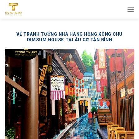
Bỏ
qua
nội
dung
VẼ TRANH TƯỜNG NHÀ HÀNG HỒNG KÔNG CHU
DIMSUM HOUSE TẠI ÂU CƠ TÂN BÌNH