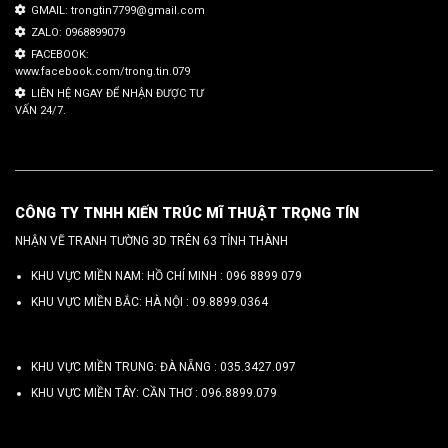
GMAIL: trongtin7799@gmail.com
ZALO: 0968899079
FACEBOOK:
www.facebook.com/trong.tin.079
LIÊN HỆ NGAY ĐỂ NHẬN ĐƯỢC TƯ
VẤN 24/7.
CÔNG TY TNHH KIẾN TRÚC MĨ THUẬT TRỌNG TÍN
NHẬN VẼ TRANH TƯỜNG 3D TRÊN 63 TỈNH THÀNH
KHU VỰC MIỀN NAM: HỒ CHÍ MINH :
096 8899 079
KHU VỰC MIỀN BẮC: HÀ NỘI :
09.8899.0364
KHU VỰC MIỀN TRUNG: ĐÀ NẴNG :
035.3427.097
KHU VỰC MIỀN TÂY: CẦN THƠ :
096.8899.079