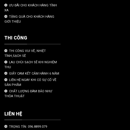
ƯU ĐÃI CHO KHÁCH HÀNG TỈNH
XA
TẶNG QUÀ CHO KHÁCH HÀNG
GIỚI THIỆU
THI CÔNG
THI CÔNG VUI VẼ, NHIỆT
TÌNH,SẠCH SẼ
LAU CHÙI SẠCH SẼ KHI NGHIỆM
THU
GIẤY CAM KẾT CẢM HÀNH 6 NĂM
LIÊN HỆ NGAY KHI CÓ SỰ CỐ VỀ
SẢN PHẨM
CHẤT LƯỢNG ĐÀM BẢO NHƯ
THỎA THUẬT
LIÊN HỆ
TRỌNG TÍN: 096.8899.079