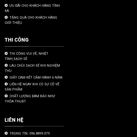
ƯU ĐÃI CHO KHÁCH HÀNG TỈNH
XA
TẶNG QUÀ CHO KHÁCH HÀNG
GIỚI THIỆU
THI CÔNG
THI CÔNG VUI VẼ, NHIỆT
TÌNH,SẠCH SẼ
LAU CHÙI SẠCH SẼ KHI NGHIỆM
THU
GIẤY CAM KẾT CẢM HÀNH 6 NĂM
LIÊN HỆ NGAY KHI CÓ SỰ CỐ VỀ
SẢN PHẨM
CHẤT LƯỢNG ĐÀM BẢO NHƯ
THỎA THUẬT
LIÊN HỆ
TRỌNG TÍN: 096.8899.079