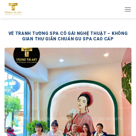
Bỏ
qua
nội
dung
VẼ TRANH TƯỜNG SPA CÔ GÁI NGHỆ THUẬT – KHÔNG
GIAN THƯ GIÃN CHUẨN GU SPA CAO CẤP