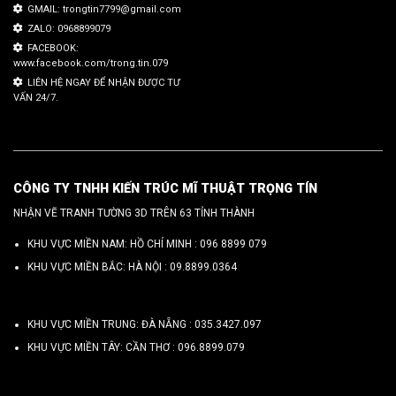
GMAIL: trongtin7799@gmail.com
ZALO: 0968899079
FACEBOOK:
www.facebook.com/trong.tin.079
LIÊN HỆ NGAY ĐỂ NHẬN ĐƯỢC TƯ
VẤN 24/7.
CÔNG TY TNHH KIẾN TRÚC MĨ THUẬT TRỌNG TÍN
NHẬN VẼ TRANH TƯỜNG 3D TRÊN 63 TỈNH THÀNH
KHU VỰC MIỀN NAM: HỒ CHÍ MINH :
096 8899 079
KHU VỰC MIỀN BẮC: HÀ NỘI :
09.8899.0364
KHU VỰC MIỀN TRUNG: ĐÀ NẴNG :
035.3427.097
KHU VỰC MIỀN TÂY: CẦN THƠ :
096.8899.079