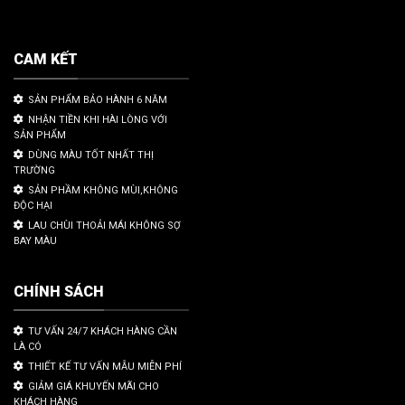
CAM KẾT
SẢN PHẨM BẢO HÀNH 6 NĂM
NHẬN TIỀN KHI HÀI LÒNG VỚI
SẢN PHẨM
DÙNG MÀU TỐT NHẤT THỊ
TRƯỜNG
SẢN PHẦM KHÔNG MÙI,KHÔNG
ĐỘC HẠI
LAU CHÙI THOẢI MÁI KHÔNG SỢ
BAY MÀU
CHÍNH SÁCH
TƯ VẤN 24/7 KHÁCH HÀNG CẦN
LÀ CÓ
THIẾT KẾ TƯ VẤN MẪU MIỄN PHÍ
GIẢM GIÁ KHUYẾN MÃI CHO
KHÁCH HÀNG