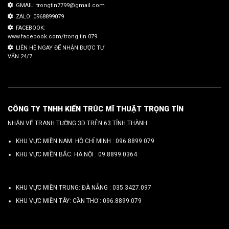
GMAIL: trongtin7799@gmail.com
ZALO: 0968899079
FACEBOOK:
www.facebook.com/trong.tin.079
LIÊN HỆ NGAY ĐỂ NHẬN ĐƯỢC TƯ
VẤN 24/7.
CÔNG TY TNHH KIẾN TRÚC MĨ THUẬT TRỌNG TÍN
NHẬN VẼ TRANH TƯỜNG 3D TRÊN 63 TỈNH THÀNH
KHU VỰC MIỀN NAM: HỒ CHÍ MINH :
096 8899 079
KHU VỰC MIỀN BẮC: HÀ NỘI :
09.8899.0364
KHU VỰC MIỀN TRUNG: ĐÀ NẴNG :
035.3427.097
KHU VỰC MIỀN TÂY: CẦN THƠ :
096.8899.079