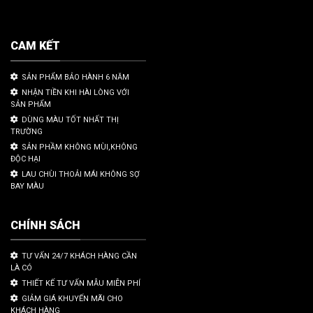
CAM KẾT
SẢN PHẨM BẢO HÀNH 6 NĂM
NHẬN TIỀN KHI HÀI LÒNG VỚI
SẢN PHẨM
DÙNG MÀU TỐT NHẤT THỊ
TRƯỜNG
SẢN PHẦM KHÔNG MÙI,KHÔNG
ĐỘC HẠI
LAU CHÙI THOẢI MÁI KHÔNG SỢ
BAY MÀU
CHÍNH SÁCH
TƯ VẤN 24/7 KHÁCH HÀNG CẦN
LÀ CÓ
THIẾT KẾ TƯ VẤN MẪU MIỄN PHÍ
GIẢM GIÁ KHUYẾN MÃI CHO
KHÁCH HÀNG