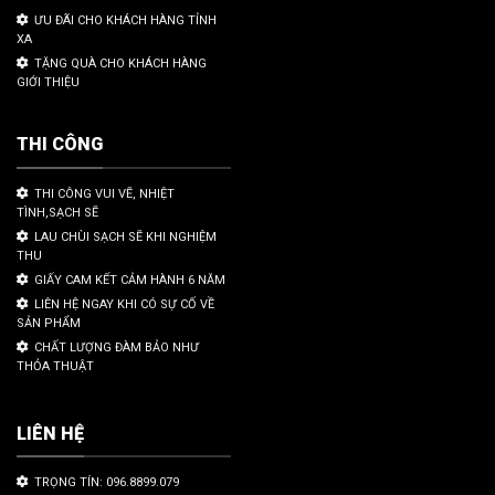
ƯU ĐÃI CHO KHÁCH HÀNG TỈNH
XA
TẶNG QUÀ CHO KHÁCH HÀNG
GIỚI THIỆU
THI CÔNG
THI CÔNG VUI VẼ, NHIỆT
TÌNH,SẠCH SẼ
LAU CHÙI SẠCH SẼ KHI NGHIỆM
THU
GIẤY CAM KẾT CẢM HÀNH 6 NĂM
LIÊN HỆ NGAY KHI CÓ SỰ CỐ VỀ
SẢN PHẨM
CHẤT LƯỢNG ĐÀM BẢO NHƯ
THỎA THUẬT
LIÊN HỆ
TRỌNG TÍN: 096.8899.079