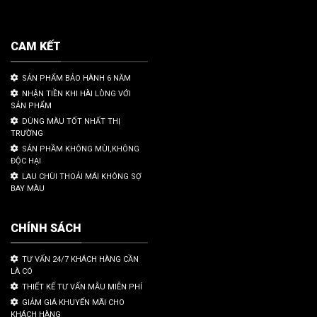
CAM KẾT
SẢN PHẨM BẢO HÀNH 6 NĂM
NHẬN TIỀN KHI HÀI LÒNG VỚI
SẢN PHẨM
DÙNG MÀU TỐT NHẤT THỊ
TRƯỜNG
SẢN PHẦM KHÔNG MÙI,KHÔNG
ĐỘC HẠI
LAU CHÙI THOẢI MÁI KHÔNG SỢ
BAY MÀU
CHÍNH SÁCH
TƯ VẤN 24/7 KHÁCH HÀNG CẦN
LÀ CÓ
THIẾT KẾ TƯ VẤN MẪU MIỄN PHÍ
GIẢM GIÁ KHUYẾN MÃI CHO
KHÁCH HÀNG