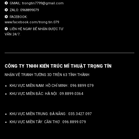
GMAIL: trongtin7799@gmail.com
ZALO: 0968899079
FACEBOOK:
www.facebook.com/trong.tin.079
LIÊN HỆ NGAY ĐỂ NHẬN ĐƯỢC TƯ
VẤN 24/7.
CÔNG TY TNHH KIẾN TRÚC MĨ THUẬT TRỌNG TÍN
NHẬN VẼ TRANH TƯỜNG 3D TRÊN 63 TỈNH THÀNH
KHU VỰC MIỀN NAM: HỒ CHÍ MINH :
096 8899 079
KHU VỰC MIỀN BẮC: HÀ NỘI :
09.8899.0364
KHU VỰC MIỀN TRUNG: ĐÀ NẴNG :
035.3427.097
KHU VỰC MIỀN TÂY: CẦN THƠ :
096.8899.079