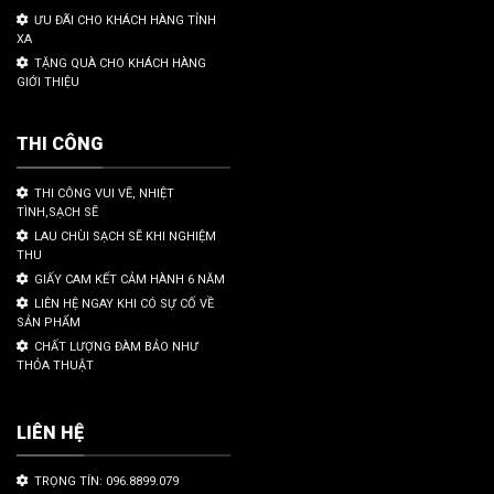
ƯU ĐÃI CHO KHÁCH HÀNG TỈNH
XA
TẶNG QUÀ CHO KHÁCH HÀNG
GIỚI THIỆU
THI CÔNG
THI CÔNG VUI VẼ, NHIỆT
TÌNH,SẠCH SẼ
LAU CHÙI SẠCH SẼ KHI NGHIỆM
THU
GIẤY CAM KẾT CẢM HÀNH 6 NĂM
LIÊN HỆ NGAY KHI CÓ SỰ CỐ VỀ
SẢN PHẨM
CHẤT LƯỢNG ĐÀM BẢO NHƯ
THỎA THUẬT
LIÊN HỆ
TRỌNG TÍN: 096.8899.079