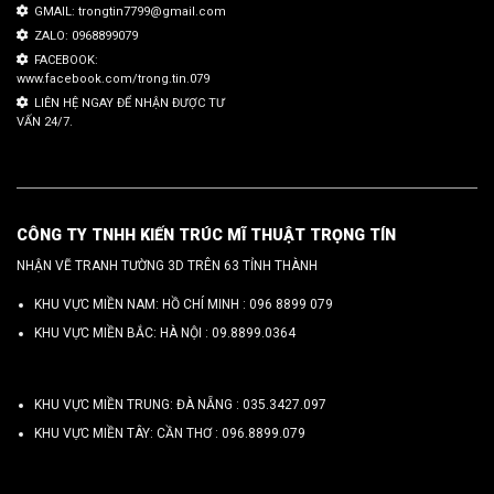
GMAIL: trongtin7799@gmail.com
ZALO: 0968899079
FACEBOOK:
www.facebook.com/trong.tin.079
LIÊN HỆ NGAY ĐỂ NHẬN ĐƯỢC TƯ
VẤN 24/7.
CÔNG TY TNHH KIẾN TRÚC MĨ THUẬT TRỌNG TÍN
NHẬN VẼ TRANH TƯỜNG 3D TRÊN 63 TỈNH THÀNH
KHU VỰC MIỀN NAM: HỒ CHÍ MINH :
096 8899 079
KHU VỰC MIỀN BẮC: HÀ NỘI :
09.8899.0364
KHU VỰC MIỀN TRUNG: ĐÀ NẴNG :
035.3427.097
KHU VỰC MIỀN TÂY: CẦN THƠ :
096.8899.079