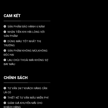
CAM KẾT
SẢN PHẨM BẢO HÀNH 6 NĂM
NHẬN TIỀN KHI HÀI LÒNG VỚI
SẢN PHẨM
DÙNG MÀU TỐT NHẤT THỊ
TRƯỜNG
SẢN PHẦM KHÔNG MÙI,KHÔNG
ĐỘC HẠI
LAU CHÙI THOẢI MÁI KHÔNG SỢ
BAY MÀU
CHÍNH SÁCH
TƯ VẤN 24/7 KHÁCH HÀNG CẦN
LÀ CÓ
THIẾT KẾ TƯ VẤN MẪU MIỄN PHÍ
GIẢM GIÁ KHUYẾN MÃI CHO
KHÁCH HÀNG