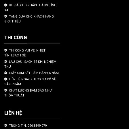
ƯU ĐÃI CHO KHÁCH HÀNG TỈNH
XA
TẶNG QUÀ CHO KHÁCH HÀNG
GIỚI THIỆU
THI CÔNG
THI CÔNG VUI VẼ, NHIỆT
TÌNH,SẠCH SẼ
LAU CHÙI SẠCH SẼ KHI NGHIỆM
THU
GIẤY CAM KẾT CẢM HÀNH 6 NĂM
LIÊN HỆ NGAY KHI CÓ SỰ CỐ VỀ
SẢN PHẨM
CHẤT LƯỢNG ĐÀM BẢO NHƯ
THỎA THUẬT
LIÊN HỆ
TRỌNG TÍN: 096.8899.079