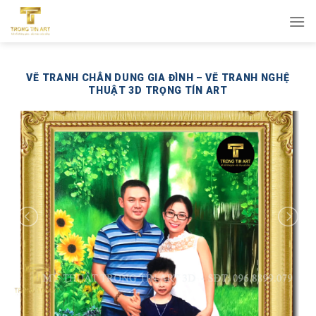
Bỏ
qua
nội
dung
VẼ TRANH CHÂN DUNG GIA ĐÌNH – VẼ TRANH NGHỆ
THUẬT 3D TRỌNG TÍN ART