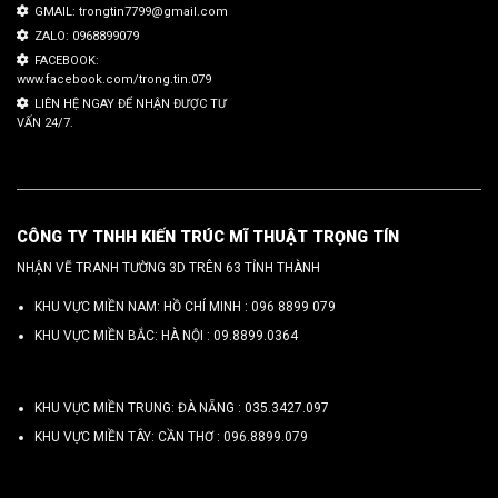
GMAIL: trongtin7799@gmail.com
ZALO: 0968899079
FACEBOOK:
www.facebook.com/trong.tin.079
LIÊN HỆ NGAY ĐỂ NHẬN ĐƯỢC TƯ
VẤN 24/7.
CÔNG TY TNHH KIẾN TRÚC MĨ THUẬT TRỌNG TÍN
NHẬN VẼ TRANH TƯỜNG 3D TRÊN 63 TỈNH THÀNH
KHU VỰC MIỀN NAM: HỒ CHÍ MINH :
096 8899 079
KHU VỰC MIỀN BẮC: HÀ NỘI :
09.8899.0364
KHU VỰC MIỀN TRUNG: ĐÀ NẴNG :
035.3427.097
KHU VỰC MIỀN TÂY: CẦN THƠ :
096.8899.079