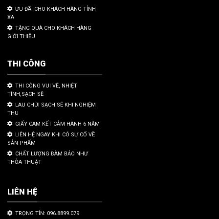
ƯU ĐÃI CHO KHÁCH HÀNG TỈNH
XA
TẶNG QUÀ CHO KHÁCH HÀNG
GIỚI THIỆU
THI CÔNG
THI CÔNG VUI VẼ, NHIỆT
TÌNH,SẠCH SẼ
LAU CHÙI SẠCH SẼ KHI NGHIỆM
THU
GIẤY CAM KẾT CẢM HÀNH 6 NĂM
LIÊN HỆ NGAY KHI CÓ SỰ CỐ VỀ
SẢN PHẨM
CHẤT LƯỢNG ĐÀM BẢO NHƯ
THỎA THUẬT
LIÊN HỆ
TRỌNG TÍN: 096.8899.079