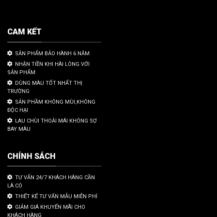
CAM KẾT
SẢN PHẨM BẢO HÀNH 6 NĂM
NHẬN TIỀN KHI HÀI LÒNG VỚI
SẢN PHẨM
DÙNG MÀU TỐT NHẤT THỊ
TRƯỜNG
SẢN PHẦM KHÔNG MÙI,KHÔNG
ĐỘC HẠI
LAU CHÙI THOẢI MÁI KHÔNG SỢ
BAY MÀU
CHÍNH SÁCH
TƯ VẤN 24/7 KHÁCH HÀNG CẦN
LÀ CÓ
THIẾT KẾ TƯ VẤN MẪU MIỄN PHÍ
GIẢM GIÁ KHUYẾN MÃI CHO
KHÁCH HÀNG