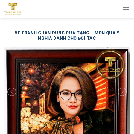
Bỏ
qua
nội
dung
VẼ TRANH CHÂN DUNG QUÀ TẶNG – MÓN QUÀ Ý
NGHĨA DÀNH CHO ĐỐI TÁC