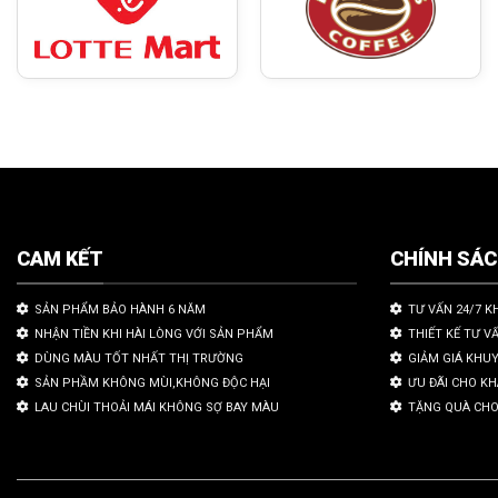
CAM KẾT
CHÍNH SÁ
SẢN PHẨM BẢO HÀNH 6 NĂM
TƯ VẤN 24/7 K
NHẬN TIỀN KHI HÀI LÒNG VỚI SẢN PHẨM
THIẾT KẾ TƯ V
DÙNG MÀU TỐT NHẤT THỊ TRƯỜNG
GIẢM GIÁ KHU
SẢN PHẦM KHÔNG MÙI,KHÔNG ĐỘC HẠI
ƯU ĐÃI CHO K
LAU CHÙI THOẢI MÁI KHÔNG SỢ BAY MÀU
TẶNG QUÀ CHO