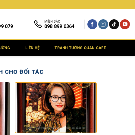
MIỀN BẮC
99 079
098 899 0364
TƯỜNG
LIÊN HỆ
TRANH TƯỜNG QUÁN CAFE
H CHO ĐỐI TÁC