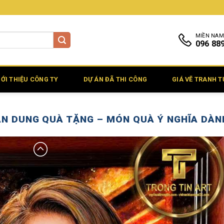
MIỀN NAM
096 88
IỚI THIỆU CÔNG TY
DỰ ÁN ĐÃ THI CÔNG
GIÁ VẼ TRANH 
N DUNG QUÀ TẶNG – MÓN QUÀ Ý NGHĨA DÀN