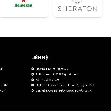
LIÊN HỆ
SẼ
TRỌNG TÍN: 096.8899.079
GMAIL: trongtin7799@gmail.com
ZALO: 0968899079
N PHẨM
FACEBOOK: www.facebook.com/trong.tin.079
THUẬT
LIÊN HỆ NGAY ĐỂ NHẬN ĐƯỢC TƯ VẤN 24/7.