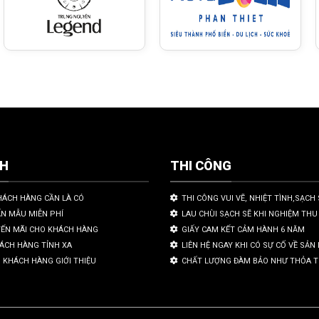
CH
THI CÔNG
HÁCH HÀNG CẦN LÀ CÓ
THI CÔNG VUI VẼ, NHIỆT TÌNH,SẠCH 
ẤN MẪU MIỄN PHÍ
LAU CHÙI SẠCH SẼ KHI NGHIỆM THU
YẾN MÃI CHO KHÁCH HÀNG
GIẤY CAM KẾT CẢM HÀNH 6 NĂM
HÁCH HÀNG TỈNH XA
LIÊN HỆ NGAY KHI CÓ SỰ CỐ VỀ SẢ
 KHÁCH HÀNG GIỚI THIỆU
CHẤT LƯỢNG ĐÀM BẢO NHƯ THỎA 