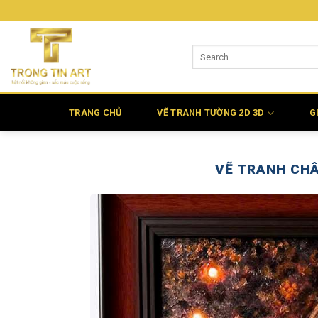
Bỏ
qua
nội
dung
TRANG CHỦ
VẼ TRANH TƯỜNG 2D 3D
G
VẼ TRANH CHÂ