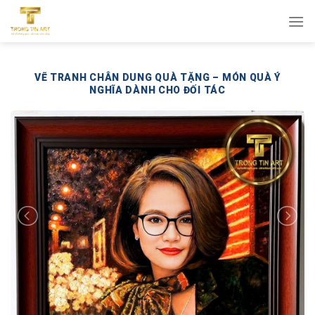
Bỏ
qua
nội
dung
VẼ TRANH CHÂN DUNG QUÀ TẶNG – MÓN QUÀ Ý
NGHĨA DÀNH CHO ĐỐI TÁC