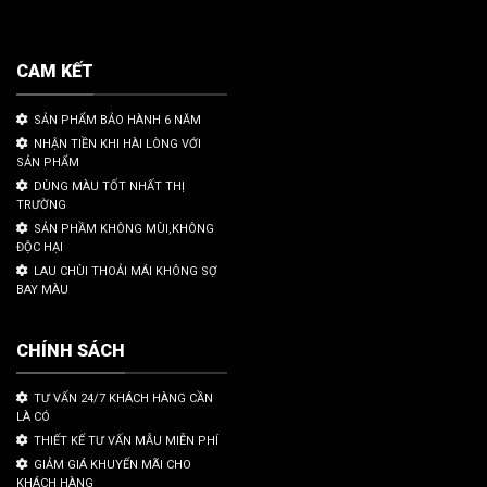
CAM KẾT
SẢN PHẨM BẢO HÀNH 6 NĂM
NHẬN TIỀN KHI HÀI LÒNG VỚI
SẢN PHẨM
DÙNG MÀU TỐT NHẤT THỊ
TRƯỜNG
SẢN PHẦM KHÔNG MÙI,KHÔNG
ĐỘC HẠI
LAU CHÙI THOẢI MÁI KHÔNG SỢ
BAY MÀU
CHÍNH SÁCH
TƯ VẤN 24/7 KHÁCH HÀNG CẦN
LÀ CÓ
THIẾT KẾ TƯ VẤN MẪU MIỄN PHÍ
GIẢM GIÁ KHUYẾN MÃI CHO
KHÁCH HÀNG