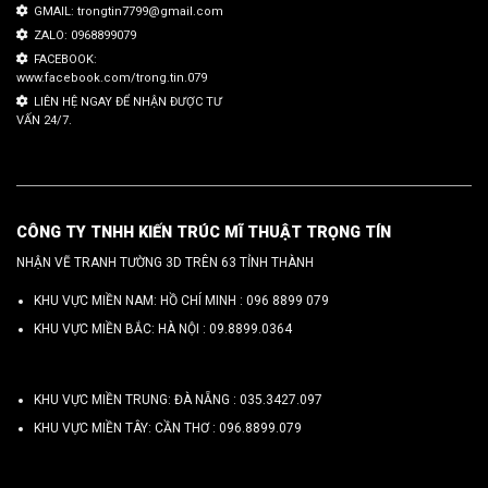
GMAIL: trongtin7799@gmail.com
ZALO: 0968899079
FACEBOOK:
www.facebook.com/trong.tin.079
LIÊN HỆ NGAY ĐỂ NHẬN ĐƯỢC TƯ
VẤN 24/7.
CÔNG TY TNHH KIẾN TRÚC MĨ THUẬT TRỌNG TÍN
NHẬN VẼ TRANH TƯỜNG 3D TRÊN 63 TỈNH THÀNH
KHU VỰC MIỀN NAM: HỒ CHÍ MINH :
096 8899 079
KHU VỰC MIỀN BẮC: HÀ NỘI :
09.8899.0364
KHU VỰC MIỀN TRUNG: ĐÀ NẴNG :
035.3427.097
KHU VỰC MIỀN TÂY: CẦN THƠ :
096.8899.079