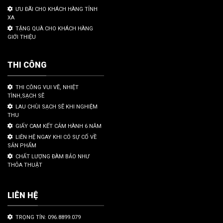
ƯU ĐÃI CHO KHÁCH HÀNG TỈNH
XA
TẶNG QUÀ CHO KHÁCH HÀNG
GIỚI THIỆU
THI CÔNG
THI CÔNG VUI VẼ, NHIỆT
TÌNH,SẠCH SẼ
LAU CHÙI SẠCH SẼ KHI NGHIỆM
THU
GIẤY CAM KẾT CẢM HÀNH 6 NĂM
LIÊN HỆ NGAY KHI CÓ SỰ CỐ VỀ
SẢN PHẨM
CHẤT LƯỢNG ĐÀM BẢO NHƯ
THỎA THUẬT
LIÊN HỆ
TRỌNG TÍN: 096.8899.079