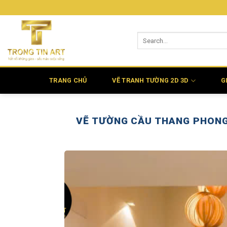
Bỏ
qua
nội
dung
TRANG CHỦ
VẼ TRANH TƯỜNG 2D 3D
G
VẼ TƯỜNG CẦU THANG PHONG 