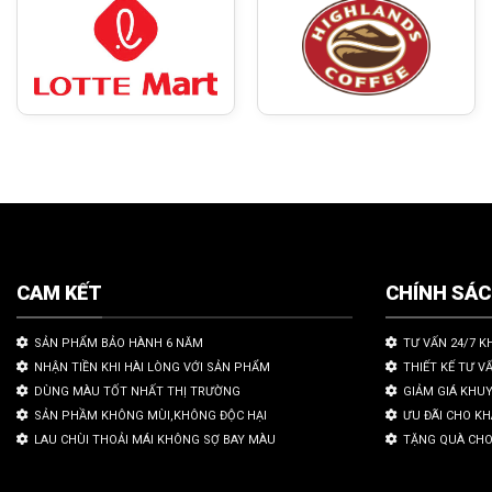
CAM KẾT
CHÍNH SÁ
SẢN PHẨM BẢO HÀNH 6 NĂM
TƯ VẤN 24/7 K
NHẬN TIỀN KHI HÀI LÒNG VỚI SẢN PHẨM
THIẾT KẾ TƯ V
DÙNG MÀU TỐT NHẤT THỊ TRƯỜNG
GIẢM GIÁ KHU
SẢN PHẦM KHÔNG MÙI,KHÔNG ĐỘC HẠI
ƯU ĐÃI CHO K
LAU CHÙI THOẢI MÁI KHÔNG SỢ BAY MÀU
TẶNG QUÀ CHO