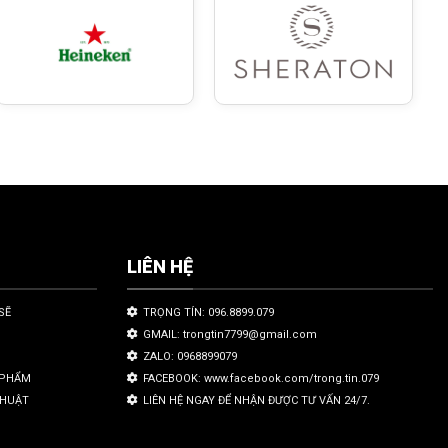
LIÊN HỆ
SẼ
TRỌNG TÍN: 096.8899.079
GMAIL: trongtin7799@gmail.com
ZALO: 0968899079
N PHẨM
FACEBOOK: www.facebook.com/trong.tin.079
THUẬT
LIÊN HỆ NGAY ĐỂ NHẬN ĐƯỢC TƯ VẤN 24/7.