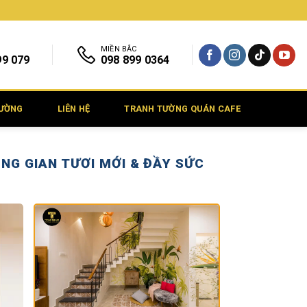
MIỀN BẮC
99 079
098 899 0364
TƯỜNG
LIÊN HỆ
TRANH TƯỜNG QUÁN CAFE
NG GIAN TƯƠI MỚI & ĐẦY SỨC