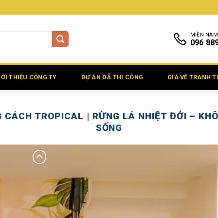
MIỀN NAM
096 88
IỚI THIỆU CÔNG TY
DỰ ÁN ĐÃ THI CÔNG
GIÁ VẼ TRANH 
CÁCH TROPICAL | RỪNG LÁ NHIỆT ĐỚI – KHÔ
SỐNG