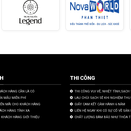
CH
THI CÔNG
HÁCH HÀNG CẦN LÀ CÓ
THI CÔNG VUI VẼ, NHIỆT TÌNH,SẠCH 
ẤN MẪU MIỄN PHÍ
LAU CHÙI SẠCH SẼ KHI NGHIỆM THU
YẾN MÃI CHO KHÁCH HÀNG
GIẤY CAM KẾT CẢM HÀNH 6 NĂM
HÁCH HÀNG TỈNH XA
LIÊN HỆ NGAY KHI CÓ SỰ CỐ VỀ SẢ
 KHÁCH HÀNG GIỚI THIỆU
CHẤT LƯỢNG ĐÀM BẢO NHƯ THỎA 