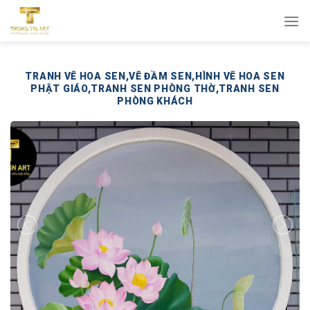
Bỏ
qua
nội
dung
TRANH VẼ HOA SEN,VẼ ĐẦM SEN,HÌNH VẼ HOA SEN
PHẬT GIÁO,TRANH SEN PHÒNG THỜ,TRANH SEN
PHÒNG KHÁCH