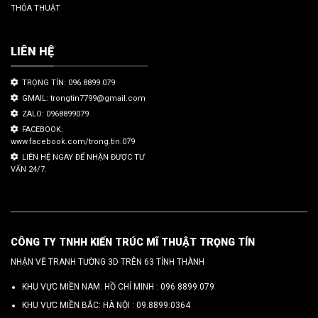
THỎA THUẬT
LIÊN HỆ
TRỌNG TÍN: 096.8899.079
GMAIL: trongtin7799@gmail.com
ZALO: 0968899079
FACEBOOK:
www.facebook.com/trong.tin.079
LIÊN HỆ NGAY ĐỂ NHẬN ĐƯỢC TƯ
VẤN 24/7.
CÔNG TY TNHH KIẾN TRÚC MĨ THUẬT TRỌNG TÍN
NHẬN VẼ TRANH TƯỜNG 3D TRÊN 63 TỈNH THÀNH
KHU VỰC MIỀN NAM: HỒ CHÍ MINH :
096 8899 079
KHU VỰC MIỀN BẮC: HÀ NỘI :
09.8899.0364