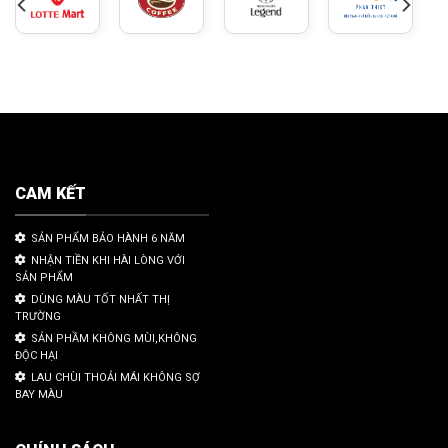
CAM KẾT
SẢN PHẨM BẢO HÀNH 6 NĂM
NHẬN TIỀN KHI HÀI LÒNG VỚI
SẢN PHẨM
DÙNG MÀU TỐT NHẤT THỊ
TRƯỜNG
SẢN PHẦM KHÔNG MÙI,KHÔNG
ĐỘC HẠI
LAU CHÙI THOẢI MÁI KHÔNG SỢ
BAY MÀU