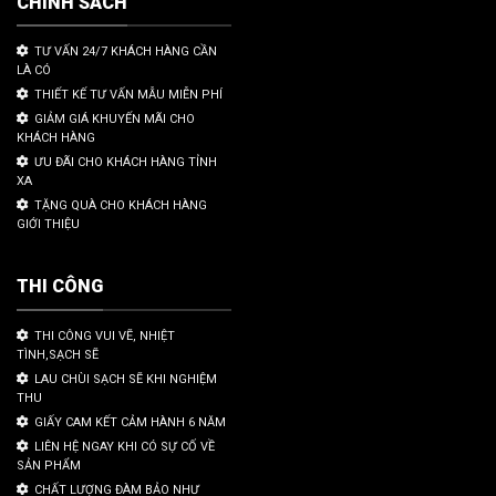
CHÍNH SÁCH
TƯ VẤN 24/7 KHÁCH HÀNG CẦN
LÀ CÓ
THIẾT KẾ TƯ VẤN MẪU MIỄN PHÍ
GIẢM GIÁ KHUYẾN MÃI CHO
KHÁCH HÀNG
ƯU ĐÃI CHO KHÁCH HÀNG TỈNH
XA
TẶNG QUÀ CHO KHÁCH HÀNG
GIỚI THIỆU
THI CÔNG
THI CÔNG VUI VẼ, NHIỆT
TÌNH,SẠCH SẼ
LAU CHÙI SẠCH SẼ KHI NGHIỆM
THU
GIẤY CAM KẾT CẢM HÀNH 6 NĂM
LIÊN HỆ NGAY KHI CÓ SỰ CỐ VỀ
SẢN PHẨM
CHẤT LƯỢNG ĐÀM BẢO NHƯ