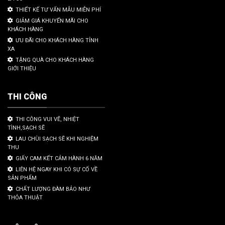
THIẾT KẾ TƯ VẤN MẪU MIỄN PHÍ
GIẢM GIÁ KHUYẾN MÃI CHO
KHÁCH HÀNG
ƯU ĐÃI CHO KHÁCH HÀNG TỈNH
XA
TẶNG QUÀ CHO KHÁCH HÀNG
GIỚI THIỆU
THI CÔNG
THI CÔNG VUI VẼ, NHIỆT
TÌNH,SẠCH SẼ
LAU CHÙI SẠCH SẼ KHI NGHIỆM
THU
GIẤY CAM KẾT CẢM HÀNH 6 NĂM
LIÊN HỆ NGAY KHI CÓ SỰ CỐ VỀ
SẢN PHẨM
CHẤT LƯỢNG ĐÀM BẢO NHƯ
THỎA THUẬT