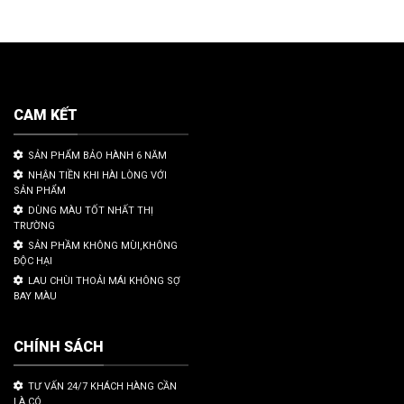
CAM KẾT
SẢN PHẨM BẢO HÀNH 6 NĂM
NHẬN TIỀN KHI HÀI LÒNG VỚI
SẢN PHẨM
DÙNG MÀU TỐT NHẤT THỊ
TRƯỜNG
SẢN PHẦM KHÔNG MÙI,KHÔNG
ĐỘC HẠI
LAU CHÙI THOẢI MÁI KHÔNG SỢ
BAY MÀU
CHÍNH SÁCH
TƯ VẤN 24/7 KHÁCH HÀNG CẦN
LÀ CÓ