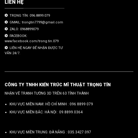
LIÊN HỆ
TRỌNG TÍN: 096.8899.079
GMAIL: trongtin7799@gmail.com
ZALO: 0968899079
FACEBOOK:
www.facebook.com/trong.tin.079
LIÊN HỆ NGAY ĐỂ NHẬN ĐƯỢC TƯ
VẤN 24/7.
CÔNG TY TNHH KIẾN TRÚC MĨ THUẬT TRỌNG TÍN
NHẬN VẼ TRANH TƯỜNG 3D TRÊN 63 TỈNH THÀNH
KHU VỰC MIỀN NAM: HỒ CHÍ MINH :
096 8899 079
KHU VỰC MIỀN BẮC: HÀ NỘI :
09.8899.0364
KHU VỰC MIỀN TRUNG: ĐÀ NẴNG :
035.3427.097