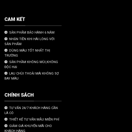
CAM KẾT
SẢN PHẨM BẢO HÀNH 6 NĂM
NHẬN TIỀN KHI HÀI LÒNG VỚI
SẢN PHẨM
DÙNG MÀU TỐT NHẤT THỊ
TRƯỜNG
SẢN PHẦM KHÔNG MÙI,KHÔNG
ĐỘC HẠI
LAU CHÙI THOẢI MÁI KHÔNG SỢ
BAY MÀU
CHÍNH SÁCH
TƯ VẤN 24/7 KHÁCH HÀNG CẦN
LÀ CÓ
THIẾT KẾ TƯ VẤN MẪU MIỄN PHÍ
GIẢM GIÁ KHUYẾN MÃI CHO
KHÁCH HÀNG