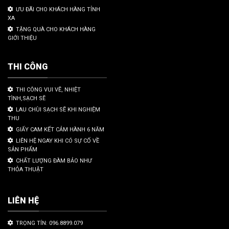
ƯU ĐÃI CHO KHÁCH HÀNG TỈNH
XA
TẶNG QUÀ CHO KHÁCH HÀNG
GIỚI THIỆU
THI CÔNG
THI CÔNG VUI VẼ, NHIỆT
TÌNH,SẠCH SẼ
LAU CHÙI SẠCH SẼ KHI NGHIỆM
THU
GIẤY CAM KẾT CẢM HÀNH 6 NĂM
LIÊN HỆ NGAY KHI CÓ SỰ CỐ VỀ
SẢN PHẨM
CHẤT LƯỢNG ĐÀM BẢO NHƯ
THỎA THUẬT
LIÊN HỆ
TRỌNG TÍN: 096.8899.079