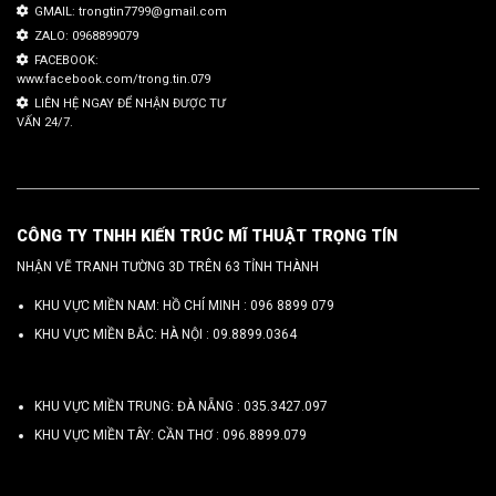
GMAIL: trongtin7799@gmail.com
ZALO: 0968899079
FACEBOOK:
www.facebook.com/trong.tin.079
LIÊN HỆ NGAY ĐỂ NHẬN ĐƯỢC TƯ
VẤN 24/7.
CÔNG TY TNHH KIẾN TRÚC MĨ THUẬT TRỌNG TÍN
NHẬN VẼ TRANH TƯỜNG 3D TRÊN 63 TỈNH THÀNH
KHU VỰC MIỀN NAM: HỒ CHÍ MINH :
096 8899 079
KHU VỰC MIỀN BẮC: HÀ NỘI :
09.8899.0364
KHU VỰC MIỀN TRUNG: ĐÀ NẴNG :
035.3427.097
KHU VỰC MIỀN TÂY: CẦN THƠ :
096.8899.079