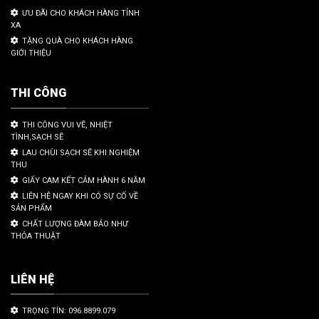
ƯU ĐÃI CHO KHÁCH HÀNG TỈNH
XA
TẶNG QUÀ CHO KHÁCH HÀNG
GIỚI THIỆU
THI CÔNG
THI CÔNG VUI VẼ, NHIỆT
TÌNH,SẠCH SẼ
LAU CHÙI SẠCH SẼ KHI NGHIỆM
THU
GIẤY CAM KẾT CẢM HÀNH 6 NĂM
LIÊN HỆ NGAY KHI CÓ SỰ CỐ VỀ
SẢN PHẨM
CHẤT LƯỢNG ĐÀM BẢO NHƯ
THỎA THUẬT
LIÊN HỆ
TRỌNG TÍN: 096.8899.079