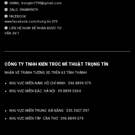
GMAIL: trongtin7799@gmail.com
ZALO: 0968899079
FACEBOOK:
www.facebook.com/trong.tin.079
LIÊN HỆ NGAY ĐỂ NHẬN ĐƯỢC TƯ
VẤN 24/7.
CÔNG TY TNHH KIẾN TRÚC MĨ THUẬT TRỌNG TÍN
NHẬN VẼ TRANH TƯỜNG 3D TRÊN 63 TỈNH THÀNH
KHU VỰC MIỀN NAM: HỒ CHÍ MINH :
096 8899 079
KHU VỰC MIỀN BẮC: HÀ NỘI :
09.8899.0364
KHU VỰC MIỀN TRUNG: ĐÀ NẴNG :
035.3427.097
KHU VỰC MIỀN TÂY: CẦN THƠ :
096.8899.079