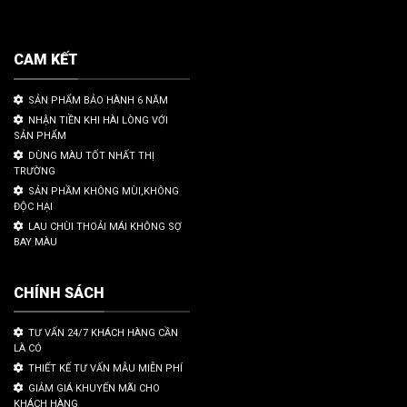
CAM KẾT
SẢN PHẨM BẢO HÀNH 6 NĂM
NHẬN TIỀN KHI HÀI LÒNG VỚI
SẢN PHẨM
DÙNG MÀU TỐT NHẤT THỊ
TRƯỜNG
SẢN PHẦM KHÔNG MÙI,KHÔNG
ĐỘC HẠI
LAU CHÙI THOẢI MÁI KHÔNG SỢ
BAY MÀU
CHÍNH SÁCH
TƯ VẤN 24/7 KHÁCH HÀNG CẦN
LÀ CÓ
THIẾT KẾ TƯ VẤN MẪU MIỄN PHÍ
GIẢM GIÁ KHUYẾN MÃI CHO
KHÁCH HÀNG