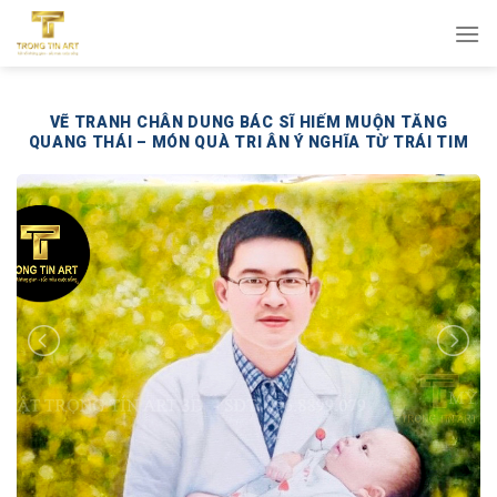
Bỏ
qua
nội
dung
VẼ TRANH CHÂN DUNG BÁC SĨ HIẾM MUỘN TĂNG
QUANG THÁI – MÓN QUÀ TRI ÂN Ý NGHĨA TỪ TRÁI TIM