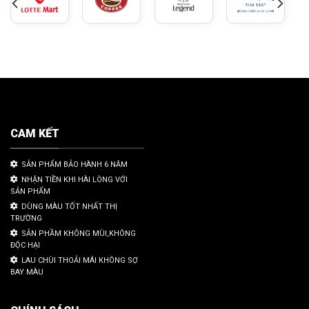
CAM KẾT
SẢN PHẨM BẢO HÀNH 6 NĂM
NHẬN TIỀN KHI HÀI LÒNG VỚI
SẢN PHẨM
DÙNG MÀU TỐT NHẤT THỊ
TRƯỜNG
SẢN PHẦM KHÔNG MÙI,KHÔNG
ĐỘC HẠI
LAU CHÙI THOẢI MÁI KHÔNG SỢ
BAY MÀU