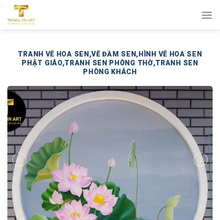
Bỏ
qua
nội
dung
TRANH VẼ HOA SEN,VẼ ĐẦM SEN,HÌNH VẼ HOA SEN
PHẬT GIÁO,TRANH SEN PHÒNG THỜ,TRANH SEN
PHÒNG KHÁCH