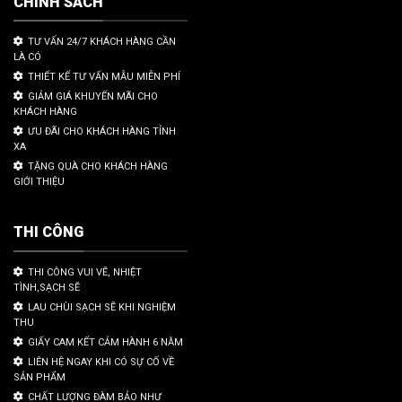
CHÍNH SÁCH
TƯ VẤN 24/7 KHÁCH HÀNG CẦN
LÀ CÓ
THIẾT KẾ TƯ VẤN MẪU MIỄN PHÍ
GIẢM GIÁ KHUYẾN MÃI CHO
KHÁCH HÀNG
ƯU ĐÃI CHO KHÁCH HÀNG TỈNH
XA
TẶNG QUÀ CHO KHÁCH HÀNG
GIỚI THIỆU
THI CÔNG
THI CÔNG VUI VẼ, NHIỆT
TÌNH,SẠCH SẼ
LAU CHÙI SẠCH SẼ KHI NGHIỆM
THU
GIẤY CAM KẾT CẢM HÀNH 6 NĂM
LIÊN HỆ NGAY KHI CÓ SỰ CỐ VỀ
SẢN PHẨM
CHẤT LƯỢNG ĐÀM BẢO NHƯ