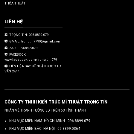
THỎA THUẬT
LIÊN HỆ
TRỌNG TÍN: 096.8899.079
GMAIL: trongtin7799@gmail.com
ZALO: 0968899079
FACEBOOK:
www.facebook.com/trong.tin.079
LIÊN HỆ NGAY ĐỂ NHẬN ĐƯỢC TƯ
VẤN 24/7.
CÔNG TY TNHH KIẾN TRÚC MĨ THUẬT TRỌNG TÍN
NHẬN VẼ TRANH TƯỜNG 3D TRÊN 63 TỈNH THÀNH
KHU VỰC MIỀN NAM: HỒ CHÍ MINH :
096 8899 079
KHU VỰC MIỀN BẮC: HÀ NỘI :
09.8899.0364