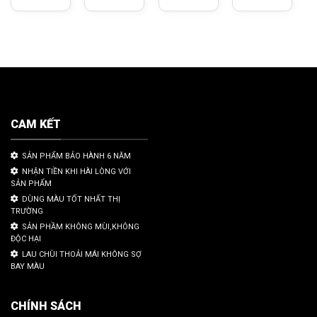
CAM KẾT
SẢN PHẨM BẢO HÀNH 6 NĂM
NHẬN TIỀN KHI HÀI LÒNG VỚI
SẢN PHẨM
DÙNG MÀU TỐT NHẤT THỊ
TRƯỜNG
SẢN PHẦM KHÔNG MÙI,KHÔNG
ĐỘC HẠI
LAU CHÙI THOẢI MÁI KHÔNG SỢ
BAY MÀU
CHÍNH SÁCH