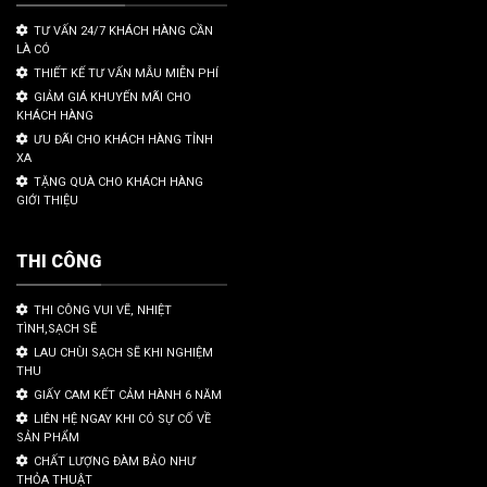
TƯ VẤN 24/7 KHÁCH HÀNG CẦN
LÀ CÓ
THIẾT KẾ TƯ VẤN MẪU MIỄN PHÍ
GIẢM GIÁ KHUYẾN MÃI CHO
KHÁCH HÀNG
ƯU ĐÃI CHO KHÁCH HÀNG TỈNH
XA
TẶNG QUÀ CHO KHÁCH HÀNG
GIỚI THIỆU
THI CÔNG
THI CÔNG VUI VẼ, NHIỆT
TÌNH,SẠCH SẼ
LAU CHÙI SẠCH SẼ KHI NGHIỆM
THU
GIẤY CAM KẾT CẢM HÀNH 6 NĂM
LIÊN HỆ NGAY KHI CÓ SỰ CỐ VỀ
SẢN PHẨM
CHẤT LƯỢNG ĐÀM BẢO NHƯ
THỎA THUẬT