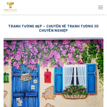
Bỏ
qua
nội
dung
TRANH TƯỜNG ĐẸP – CHUYÊN VẼ TRANH TƯỜNG 3D
CHUYÊN NGHIỆP