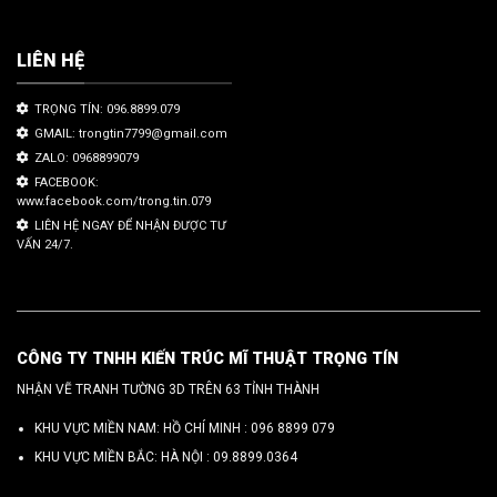
LIÊN HỆ
TRỌNG TÍN: 096.8899.079
GMAIL: trongtin7799@gmail.com
ZALO: 0968899079
FACEBOOK:
www.facebook.com/trong.tin.079
LIÊN HỆ NGAY ĐỂ NHẬN ĐƯỢC TƯ
VẤN 24/7.
CÔNG TY TNHH KIẾN TRÚC MĨ THUẬT TRỌNG TÍN
NHẬN VẼ TRANH TƯỜNG 3D TRÊN 63 TỈNH THÀNH
KHU VỰC MIỀN NAM: HỒ CHÍ MINH :
096 8899 079
KHU VỰC MIỀN BẮC: HÀ NỘI :
09.8899.0364