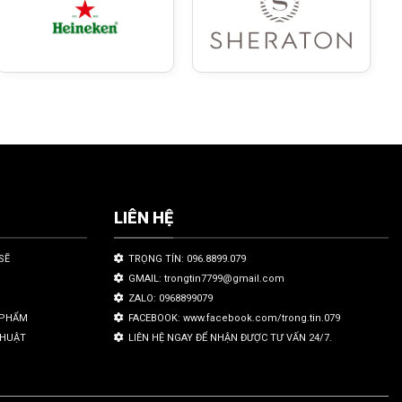
LIÊN HỆ
SẼ
TRỌNG TÍN: 096.8899.079
GMAIL: trongtin7799@gmail.com
ZALO: 0968899079
N PHẨM
FACEBOOK: www.facebook.com/trong.tin.079
THUẬT
LIÊN HỆ NGAY ĐỂ NHẬN ĐƯỢC TƯ VẤN 24/7.