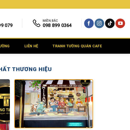
MIỀN BẮC
99 079
098 899 0364
TƯỜNG
LIÊN HỆ
TRANH TƯỜNG QUÁN CAFE
HẤT THƯƠNG HIỆU