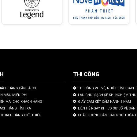
CH
THI CÔNG
HÁCH HÀNG CẦN LÀ CÓ
THI CÔNG VUI VẼ, NHIỆT TÌNH,SẠCH 
ẤN MẪU MIỄN PHÍ
LAU CHÙI SẠCH SẼ KHI NGHIỆM THU
YẾN MÃI CHO KHÁCH HÀNG
GIẤY CAM KẾT CẢM HÀNH 6 NĂM
HÁCH HÀNG TỈNH XA
LIÊN HỆ NGAY KHI CÓ SỰ CỐ VỀ SẢ
 KHÁCH HÀNG GIỚI THIỆU
CHẤT LƯỢNG ĐÀM BẢO NHƯ THỎA 