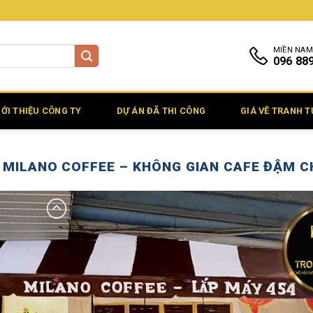
MIỀN NAM
096 88
IỚI THIỆU CÔNG TY
DỰ ÁN ĐÃ THI CÔNG
GIÁ VẼ TRANH 
 MILANO COFFEE – KHÔNG GIAN CAFE ĐẬM C