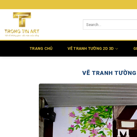
Bỏ
qua
nội
dung
TRANG CHỦ
VẼ TRANH TƯỜNG 2D 3D
G
VẼ TRANH TƯỜNG