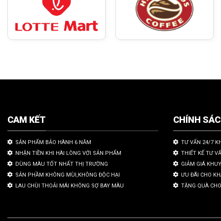
CAM KẾT
CHÍNH SÁ
SẢN PHẨM BẢO HÀNH 6 NĂM
TƯ VẤN 24/7 K
NHẬN TIỀN KHI HÀI LÒNG VỚI SẢN PHẨM
THIẾT KẾ TƯ V
DÙNG MÀU TỐT NHẤT THỊ TRƯỜNG
GIẢM GIÁ KHU
SẢN PHẦM KHÔNG MÙI,KHÔNG ĐỘC HẠI
ƯU ĐÃI CHO K
LAU CHÙI THOẢI MÁI KHÔNG SỢ BAY MÀU
TẶNG QUÀ CHO