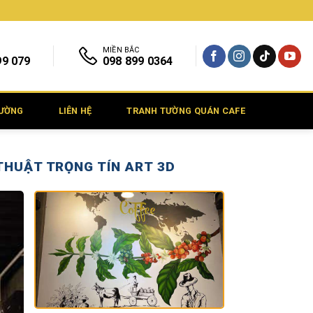
MIỀN BẮC
99 079
098 899 0364
TƯỜNG
LIÊN HỆ
TRANH TƯỜNG QUÁN CAFE
THUẬT TRỌNG TÍN ART 3D