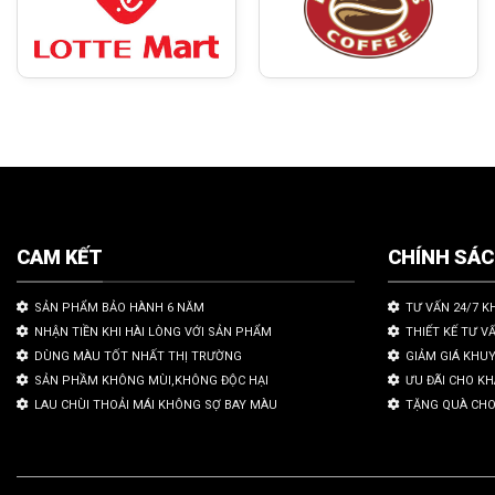
CAM KẾT
CHÍNH SÁ
SẢN PHẨM BẢO HÀNH 6 NĂM
TƯ VẤN 24/7 K
NHẬN TIỀN KHI HÀI LÒNG VỚI SẢN PHẨM
THIẾT KẾ TƯ V
DÙNG MÀU TỐT NHẤT THỊ TRƯỜNG
GIẢM GIÁ KHU
SẢN PHẦM KHÔNG MÙI,KHÔNG ĐỘC HẠI
ƯU ĐÃI CHO K
LAU CHÙI THOẢI MÁI KHÔNG SỢ BAY MÀU
TẶNG QUÀ CHO