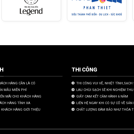
CH
THI CÔNG
HÁCH HÀNG CẦN LÀ CÓ
THI CÔNG VUI VẼ, NHIỆT TÌNH,SẠCH 
ẤN MẪU MIỄN PHÍ
LAU CHÙI SẠCH SẼ KHI NGHIỆM THU
YẾN MÃI CHO KHÁCH HÀNG
GIẤY CAM KẾT CẢM HÀNH 6 NĂM
HÁCH HÀNG TỈNH XA
LIÊN HỆ NGAY KHI CÓ SỰ CỐ VỀ SẢ
 KHÁCH HÀNG GIỚI THIỆU
CHẤT LƯỢNG ĐÀM BẢO NHƯ THỎA 