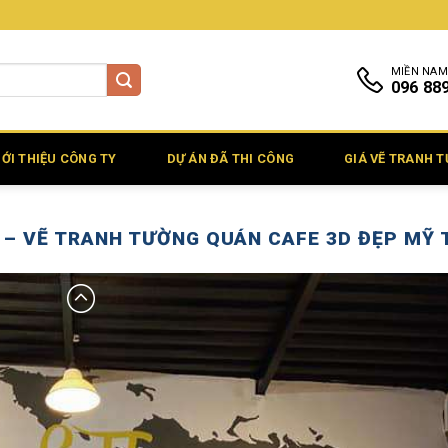
MIỀN NAM
096 88
IỚI THIỆU CÔNG TY
DỰ ÁN ĐÃ THI CÔNG
GIÁ VẼ TRANH 
 – VẼ TRANH TƯỜNG QUÁN CAFE 3D ĐẸP MỸ 