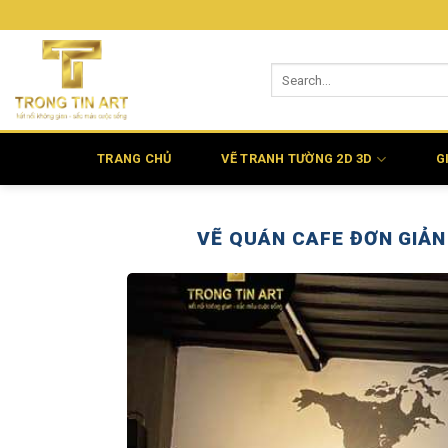
Bỏ
qua
nội
dung
TRANG CHỦ
VẼ TRANH TƯỜNG 2D 3D
G
VẼ QUÁN CAFE ĐƠN GIẢN