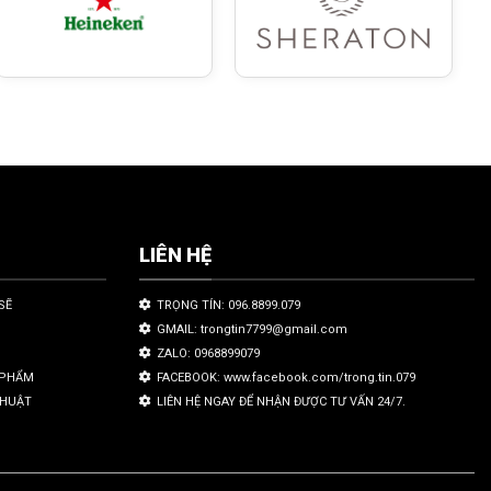
LIÊN HỆ
SẼ
TRỌNG TÍN: 096.8899.079
GMAIL: trongtin7799@gmail.com
ZALO: 0968899079
N PHẨM
FACEBOOK: www.facebook.com/trong.tin.079
THUẬT
LIÊN HỆ NGAY ĐỂ NHẬN ĐƯỢC TƯ VẤN 24/7.