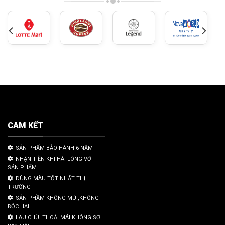
CAM KẾT
SẢN PHẨM BẢO HÀNH 6 NĂM
NHẬN TIỀN KHI HÀI LÒNG VỚI
SẢN PHẨM
DÙNG MÀU TỐT NHẤT THỊ
TRƯỜNG
SẢN PHẦM KHÔNG MÙI,KHÔNG
ĐỘC HẠI
LAU CHÙI THOẢI MÁI KHÔNG SỢ