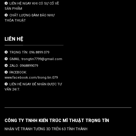
LIÊN HỆ NGAY KHI CÓ SỰ CỐ VỀ
SẢN PHẨM
CHẤT LƯỢNG ĐÀM BẢO NHƯ
THỎA THUẬT
LIÊN HỆ
TRỌNG TÍN: 096.8899.079
GMAIL: trongtin7799@gmail.com
ZALO: 0968899079
FACEBOOK:
www.facebook.com/trong.tin.079
LIÊN HỆ NGAY ĐỂ NHẬN ĐƯỢC TƯ
VẤN 24/7.
CÔNG TY TNHH KIẾN TRÚC MĨ THUẬT TRỌNG TÍN
NHẬN VẼ TRANH TƯỜNG 3D TRÊN 63 TỈNH THÀNH