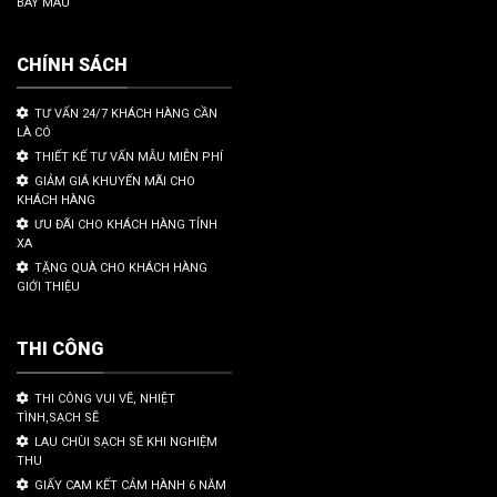
BAY MÀU
CHÍNH SÁCH
TƯ VẤN 24/7 KHÁCH HÀNG CẦN
LÀ CÓ
THIẾT KẾ TƯ VẤN MẪU MIỄN PHÍ
GIẢM GIÁ KHUYẾN MÃI CHO
KHÁCH HÀNG
ƯU ĐÃI CHO KHÁCH HÀNG TỈNH
XA
TẶNG QUÀ CHO KHÁCH HÀNG
GIỚI THIỆU
THI CÔNG
THI CÔNG VUI VẼ, NHIỆT
TÌNH,SẠCH SẼ
LAU CHÙI SẠCH SẼ KHI NGHIỆM
THU
GIẤY CAM KẾT CẢM HÀNH 6 NĂM