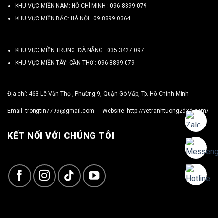
KHU VỰC MIỀN NAM: HỒ CHÍ MINH :
096 8899 079
KHU VỰC MIỀN BẮC: HÀ NỘI :
09.8899.0364
KHU VỰC MIỀN TRUNG: ĐÀ NẴNG :
035.3427.097
KHU VỰC MIỀN TÂY: CẦN THƠ :
096.8899.079
Địa chỉ: 463 Lê Văn Thọ , Phường 9, Quận Gò Vấp, Tp. Hồ Chính Minh
Email:
trongtin7799@gmail.com
Website:
http://vetranhtuong2d3d.com/
KẾT NỐI VỚI CHÚNG TÔI