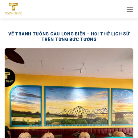
Bỏ
qua
nội
dung
VẼ TRANH TƯỜNG CẦU LONG BIÊN – HƠI THỞ LỊCH SỬ
TRÊN TỪNG BỨC TƯỜNG