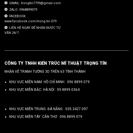
GMAIL: trongtin7799@gmail.com
ZALO: 0968899079
FACEBOOK:
www.facebook.com/trong.tin.079
LIÊN HỆ NGAY ĐỂ NHẬN ĐƯỢC TƯ
VẤN 24/7.
CÔNG TY TNHH KIẾN TRÚC MĨ THUẬT TRỌNG TÍN
NHẬN VẼ TRANH TƯỜNG 3D TRÊN 63 TỈNH THÀNH
KHU VỰC MIỀN NAM: HỒ CHÍ MINH :
096 8899 079
KHU VỰC MIỀN BẮC: HÀ NỘI :
09.8899.0364
KHU VỰC MIỀN TRUNG: ĐÀ NẴNG :
035.3427.097
KHU VỰC MIỀN TÂY: CẦN THƠ :
096.8899.079