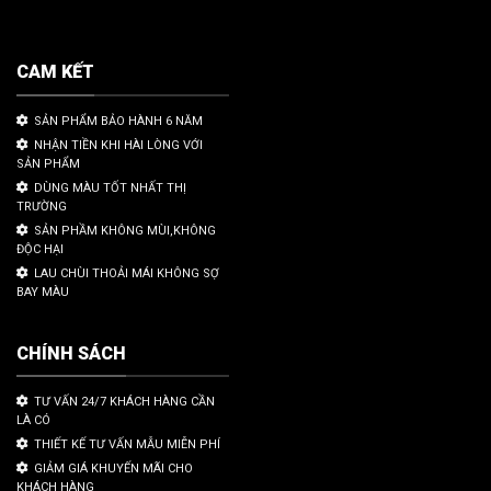
CAM KẾT
SẢN PHẨM BẢO HÀNH 6 NĂM
NHẬN TIỀN KHI HÀI LÒNG VỚI
SẢN PHẨM
DÙNG MÀU TỐT NHẤT THỊ
TRƯỜNG
SẢN PHẦM KHÔNG MÙI,KHÔNG
ĐỘC HẠI
LAU CHÙI THOẢI MÁI KHÔNG SỢ
BAY MÀU
CHÍNH SÁCH
TƯ VẤN 24/7 KHÁCH HÀNG CẦN
LÀ CÓ
THIẾT KẾ TƯ VẤN MẪU MIỄN PHÍ
GIẢM GIÁ KHUYẾN MÃI CHO
KHÁCH HÀNG