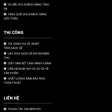
ƯU ĐÃI CHO KHÁCH HÀNG TỈNH
XA
TẶNG QUÀ CHO KHÁCH HÀNG
GIỚI THIỆU
THI CÔNG
THI CÔNG VUI VẼ, NHIỆT
TÌNH,SẠCH SẼ
LAU CHÙI SẠCH SẼ KHI NGHIỆM
THU
GIẤY CAM KẾT CẢM HÀNH 6 NĂM
LIÊN HỆ NGAY KHI CÓ SỰ CỐ VỀ
SẢN PHẨM
CHẤT LƯỢNG ĐÀM BẢO NHƯ
THỎA THUẬT
LIÊN HỆ
TRỌNG TÍN: 096.8899.079