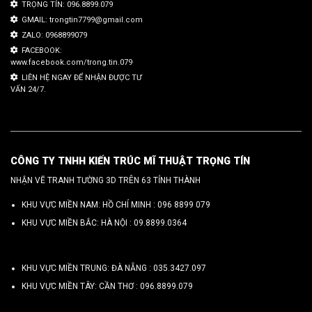
TRỌNG TÍN: 096.8899.079
GMAIL: trongtin7799@gmail.com
ZALO: 0968899079
FACEBOOK:
www.facebook.com/trong.tin.079
LIÊN HỆ NGAY ĐỂ NHẬN ĐƯỢC TƯ
VẤN 24/7.
CÔNG TY TNHH KIẾN TRÚC MĨ THUẬT TRỌNG TÍN
NHẬN VẼ TRANH TƯỜNG 3D TRÊN 63 TỈNH THÀNH
KHU VỰC MIỀN NAM: HỒ CHÍ MINH :
096 8899 079
KHU VỰC MIỀN BẮC: HÀ NỘI :
09.8899.0364
KHU VỰC MIỀN TRUNG: ĐÀ NẴNG :
035.3427.097
KHU VỰC MIỀN TÂY: CẦN THƠ :
096.8899.079