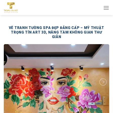
Bỏ
qua
nội
dung
VẼ TRANH TƯỜNG SPA ĐẸP ĐẲNG CẤP – MỸ THUẬT
TRỌNG TÍN ART 3D, NÂNG TẦM KHÔNG GIAN THƯ
GIÃN