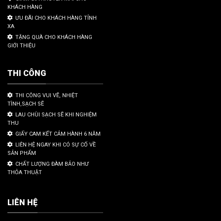
KHÁCH HÀNG
ƯU ĐÃI CHO KHÁCH HÀNG TỈNH
XA
TẶNG QUÀ CHO KHÁCH HÀNG
GIỚI THIỆU
THI CÔNG
THI CÔNG VUI VẼ, NHIỆT
TÌNH,SẠCH SẼ
LAU CHÙI SẠCH SẼ KHI NGHIỆM
THU
GIẤY CAM KẾT CẢM HÀNH 6 NĂM
LIÊN HỆ NGAY KHI CÓ SỰ CỐ VỀ
SẢN PHẨM
CHẤT LƯỢNG ĐÀM BẢO NHƯ
THỎA THUẬT
LIÊN HỆ