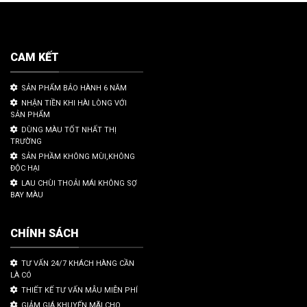
CAM KẾT
SẢN PHẨM BẢO HÀNH 6 NĂM
NHẬN TIỀN KHI HÀI LÒNG VỚI
SẢN PHẨM
DÙNG MÀU TỐT NHẤT THỊ
TRƯỜNG
SẢN PHẦM KHÔNG MÙI,KHÔNG
ĐỘC HẠI
LAU CHÙI THOẢI MÁI KHÔNG SỢ
BAY MÀU
CHÍNH SÁCH
TƯ VẤN 24/7 KHÁCH HÀNG CẦN
LÀ CÓ
THIẾT KẾ TƯ VẤN MẪU MIỄN PHÍ
GIẢM GIÁ KHUYẾN MÃI CHO