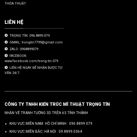
THỎA THUẬT
LIÊN HỆ
TRỌNG TÍN: 096.8899.079
GMAIL: trongtin7799@gmail.com
ZALO: 0968899079
FACEBOOK:
www.facebook.com/trong.tin.079
LIÊN HỆ NGAY ĐỂ NHẬN ĐƯỢC TƯ
VẤN 24/7.
CÔNG TY TNHH KIẾN TRÚC MĨ THUẬT TRỌNG TÍN
NHẬN VẼ TRANH TƯỜNG 3D TRÊN 63 TỈNH THÀNH
KHU VỰC MIỀN NAM: HỒ CHÍ MINH :
096 8899 079
KHU VỰC MIỀN BẮC: HÀ NỘI :
09.8899.0364