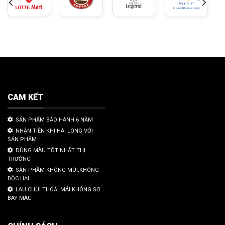
CAM KẾT
SẢN PHẨM BẢO HÀNH 6 NĂM
NHẬN TIỀN KHI HÀI LÒNG VỚI
SẢN PHẨM
DÙNG MÀU TỐT NHẤT THỊ
TRƯỜNG
SẢN PHẦM KHÔNG MÙI,KHÔNG
ĐỘC HẠI
LAU CHÙI THOẢI MÁI KHÔNG SỢ
BAY MÀU