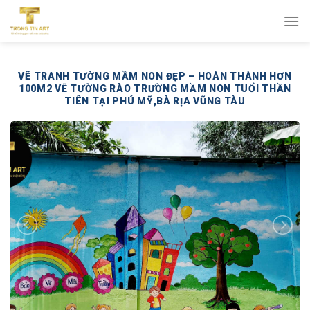
Bỏ
qua
nội
dung
VẼ TRANH TƯỜNG MẦM NON ĐẸP – HOÀN THÀNH HƠN
100M2 VẼ TƯỜNG RÀO TRƯỜNG MẦM NON TUỔI THẦN
TIÊN TẠI PHÚ MỸ,BÀ RỊA VŨNG TÀU