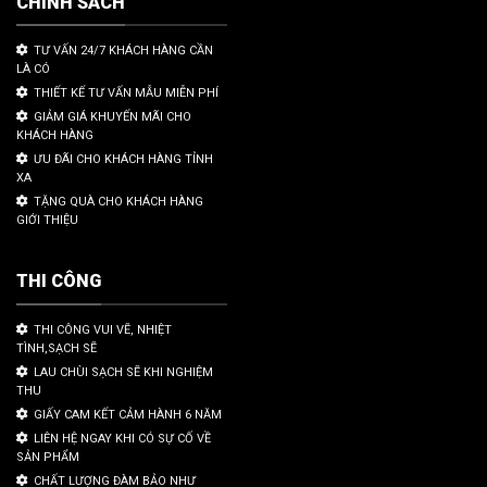
CHÍNH SÁCH
TƯ VẤN 24/7 KHÁCH HÀNG CẦN
LÀ CÓ
THIẾT KẾ TƯ VẤN MẪU MIỄN PHÍ
GIẢM GIÁ KHUYẾN MÃI CHO
KHÁCH HÀNG
ƯU ĐÃI CHO KHÁCH HÀNG TỈNH
XA
TẶNG QUÀ CHO KHÁCH HÀNG
GIỚI THIỆU
THI CÔNG
THI CÔNG VUI VẼ, NHIỆT
TÌNH,SẠCH SẼ
LAU CHÙI SẠCH SẼ KHI NGHIỆM
THU
GIẤY CAM KẾT CẢM HÀNH 6 NĂM
LIÊN HỆ NGAY KHI CÓ SỰ CỐ VỀ
SẢN PHẨM
CHẤT LƯỢNG ĐÀM BẢO NHƯ