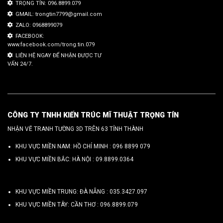
TRỌNG TÍN: 096.8899.079
GMAIL: trongtin7799@gmail.com
ZALO: 0968899079
FACEBOOK:
www.facebook.com/trong.tin.079
LIÊN HỆ NGAY ĐỂ NHẬN ĐƯỢC TƯ
VẤN 24/7.
CÔNG TY TNHH KIẾN TRÚC MĨ THUẬT TRỌNG TÍN
NHẬN VẼ TRANH TƯỜNG 3D TRÊN 63 TỈNH THÀNH
KHU VỰC MIỀN NAM: HỒ CHÍ MINH :
096 8899 079
KHU VỰC MIỀN BẮC: HÀ NỘI :
09.8899.0364
KHU VỰC MIỀN TRUNG: ĐÀ NẴNG :
035.3427.097
KHU VỰC MIỀN TÂY: CẦN THƠ :
096.8899.079