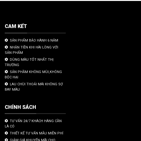
CAM KẾT
SẢN PHẨM BẢO HÀNH 6 NĂM
NHẬN TIỀN KHI HÀI LÒNG VỚI
SẢN PHẨM
DÙNG MÀU TỐT NHẤT THỊ
TRƯỜNG
SẢN PHẦM KHÔNG MÙI,KHÔNG
ĐỘC HẠI
LAU CHÙI THOẢI MÁI KHÔNG SỢ
BAY MÀU
CHÍNH SÁCH
TƯ VẤN 24/7 KHÁCH HÀNG CẦN
LÀ CÓ
THIẾT KẾ TƯ VẤN MẪU MIỄN PHÍ
GIẢM GIÁ KHUYẾN MÃI CHO