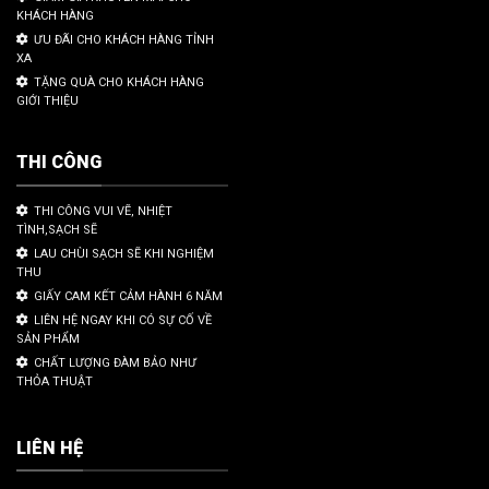
KHÁCH HÀNG
ƯU ĐÃI CHO KHÁCH HÀNG TỈNH
XA
TẶNG QUÀ CHO KHÁCH HÀNG
GIỚI THIỆU
THI CÔNG
THI CÔNG VUI VẼ, NHIỆT
TÌNH,SẠCH SẼ
LAU CHÙI SẠCH SẼ KHI NGHIỆM
THU
GIẤY CAM KẾT CẢM HÀNH 6 NĂM
LIÊN HỆ NGAY KHI CÓ SỰ CỐ VỀ
SẢN PHẨM
CHẤT LƯỢNG ĐÀM BẢO NHƯ
THỎA THUẬT
LIÊN HỆ