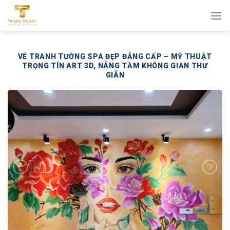
Bỏ
qua
nội
dung
VẼ TRANH TƯỜNG SPA ĐẸP ĐẲNG CẤP – MỸ THUẬT
TRỌNG TÍN ART 3D, NÂNG TẦM KHÔNG GIAN THƯ
GIÃN