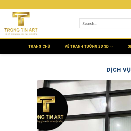
Bỏ
qua
nội
dung
TRANG CHỦ
VẼ TRANH TƯỜNG 2D 3D
G
DỊCH VỤ