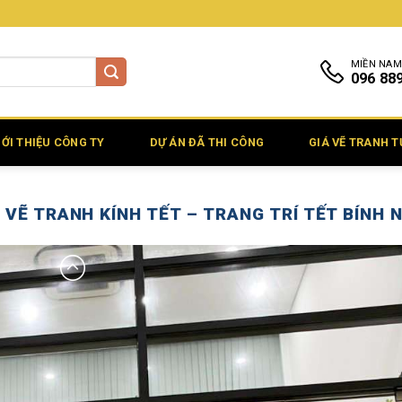
MIỀN NAM
096 88
IỚI THIỆU CÔNG TY
DỰ ÁN ĐÃ THI CÔNG
GIÁ VẼ TRANH 
 VẼ TRANH KÍNH TẾT – TRANG TRÍ TẾT BÍNH 