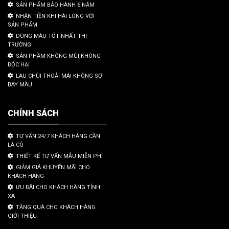
SẢN PHẨM BẢO HÀNH 6 NĂM
NHẬN TIỀN KHI HÀI LÒNG VỚI
SẢN PHẨM
DÙNG MÀU TỐT NHẤT THỊ
TRƯỜNG
SẢN PHẦM KHÔNG MÙI,KHÔNG
ĐỘC HẠI
LAU CHÙI THOẢI MÁI KHÔNG SỢ
BAY MÀU
CHÍNH SÁCH
TƯ VẤN 24/7 KHÁCH HÀNG CẦN
LÀ CÓ
THIẾT KẾ TƯ VẤN MẪU MIỄN PHÍ
GIẢM GIÁ KHUYẾN MÃI CHO
KHÁCH HÀNG
ƯU ĐÃI CHO KHÁCH HÀNG TỈNH
XA
TẶNG QUÀ CHO KHÁCH HÀNG
GIỚI THIỆU