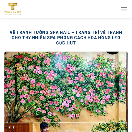
Bỏ
qua
nội
dung
VẼ TRANH TƯỜNG SPA NAIL – TRANG TRÍ VẼ TRANH
CHO THY NHIÊN SPA PHONG CÁCH HOA HỒNG LEO
CỰC HÚT