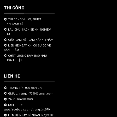
THI CÔNG
THI CÔNG VUI VẼ, NHIỆT
TÌNH,SẠCH SẼ
LAU CHÙI SẠCH SẼ KHI NGHIỆM
THU
GIẤY CAM KẾT CẢM HÀNH 6 NĂM
LIÊN HỆ NGAY KHI CÓ SỰ CỐ VỀ
SẢN PHẨM
CHẤT LƯỢNG ĐÀM BẢO NHƯ
THỎA THUẬT
LIÊN HỆ
TRỌNG TÍN: 096.8899.079
GMAIL: trongtin7799@gmail.com
ZALO: 0968899079
FACEBOOK:
www.facebook.com/trong.tin.079
LIÊN HỆ NGAY ĐỂ NHẬN ĐƯỢC TƯ