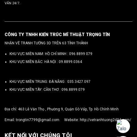
VẤN 24/7.
CÔNG TY TNHH KIẾN TRÚC MĨ THUẬT TRỌNG TÍN
NHẬN VẼ TRANH TƯỜNG 3D TRÊN 63 TỈNH THÀNH
KHU VỰC MIỀN NAM: HỒ CHÍ MINH :
096 8899 079
KHU VỰC MIỀN BẮC: HÀ NỘI :
09.8899.0364
KHU VỰC MIỀN TRUNG: ĐÀ NẴNG :
035.3427.097
KHU VỰC MIỀN TÂY: CẦN THƠ :
096.8899.079
Địa chỉ: 463 Lê Văn Thọ , Phường 9, Quận Gò Vấp, Tp. Hồ Chính Minh
Email:
trongtin7799@gmail.com
Website:
http://vetranhtuong2d3d.com/
KẾT NỐI VỚI CHÚNG TÔI