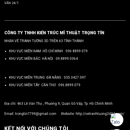
VẤN 24/7.
CÔNG TY TNHH KIẾN TRÚC MĨ THUẬT TRỌNG TÍN
NHẬN VẼ TRANH TƯỜNG 3D TRÊN 63 TỈNH THÀNH
KHU VỰC MIỀN NAM: HỒ CHÍ MINH :
096 8899 079
KHU VỰC MIỀN BẮC: HÀ NỘI :
09.8899.0364
KHU VỰC MIỀN TRUNG: ĐÀ NẴNG :
035.3427.097
KHU VỰC MIỀN TÂY: CẦN THƠ :
096.8899.079
Địa chỉ: 463 Lê Văn Thọ , Phường 9, Quận Gò Vấp, Tp. Hồ Chính Minh
Email:
trongtin7799@gmail.com
Website:
http://vetranhtuong2d3d.com/
KẾT NỐI VỚI CHÚNG TÔI