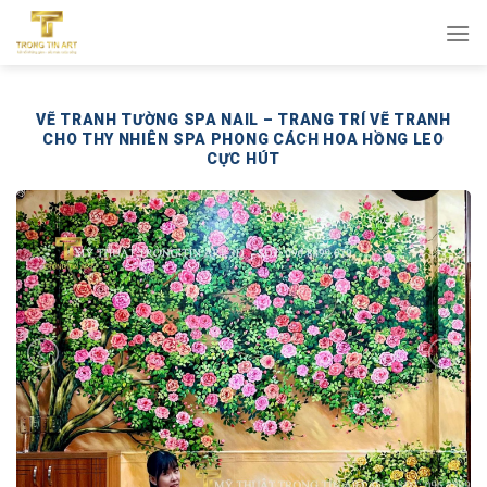
Bỏ
qua
nội
dung
VẼ TRANH TƯỜNG SPA NAIL – TRANG TRÍ VẼ TRANH
CHO THY NHIÊN SPA PHONG CÁCH HOA HỒNG LEO
CỰC HÚT