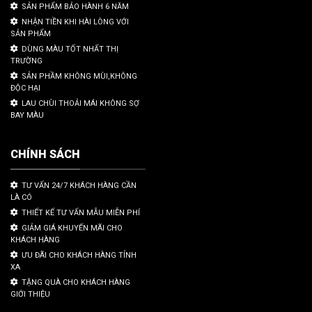
SẢN PHẨM BẢO HÀNH 6 NĂM
NHẬN TIỀN KHI HÀI LÒNG VỚI
SẢN PHẨM
DÙNG MÀU TỐT NHẤT THỊ
TRƯỜNG
SẢN PHẦM KHÔNG MÙI,KHÔNG
ĐỘC HẠI
LAU CHÙI THOẢI MÁI KHÔNG SỢ
BAY MÀU
CHÍNH SÁCH
TƯ VẤN 24/7 KHÁCH HÀNG CẦN
LÀ CÓ
THIẾT KẾ TƯ VẤN MẪU MIỄN PHÍ
GIẢM GIÁ KHUYẾN MÃI CHO
KHÁCH HÀNG
ƯU ĐÃI CHO KHÁCH HÀNG TỈNH
XA
TẶNG QUÀ CHO KHÁCH HÀNG
GIỚI THIỆU