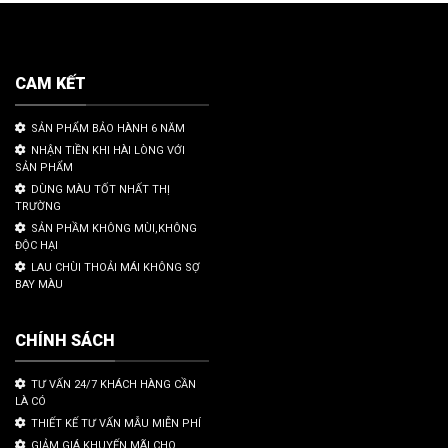
CAM KẾT
SẢN PHẨM BẢO HÀNH 6 NĂM
NHẬN TIỀN KHI HÀI LÒNG VỚI
SẢN PHẨM
DÙNG MÀU TỐT NHẤT THỊ
TRƯỜNG
SẢN PHẦM KHÔNG MÙI,KHÔNG
ĐỘC HẠI
LAU CHÙI THOẢI MÁI KHÔNG SỢ
BAY MÀU
CHÍNH SÁCH
TƯ VẤN 24/7 KHÁCH HÀNG CẦN
LÀ CÓ
THIẾT KẾ TƯ VẤN MẪU MIỄN PHÍ
GIẢM GIÁ KHUYẾN MÃI CHO