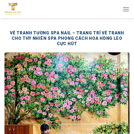
Bỏ
qua
nội
dung
VẼ TRANH TƯỜNG SPA NAIL – TRANG TRÍ VẼ TRANH
CHO THY NHIÊN SPA PHONG CÁCH HOA HỒNG LEO
CỰC HÚT