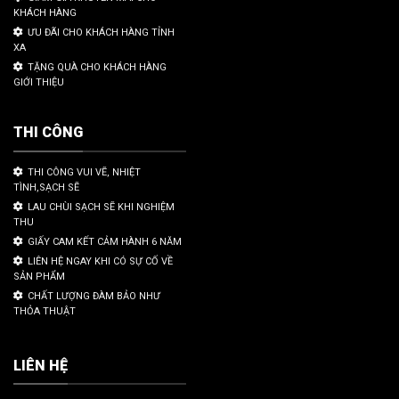
KHÁCH HÀNG
ƯU ĐÃI CHO KHÁCH HÀNG TỈNH
XA
TẶNG QUÀ CHO KHÁCH HÀNG
GIỚI THIỆU
THI CÔNG
THI CÔNG VUI VẼ, NHIỆT
TÌNH,SẠCH SẼ
LAU CHÙI SẠCH SẼ KHI NGHIỆM
THU
GIẤY CAM KẾT CẢM HÀNH 6 NĂM
LIÊN HỆ NGAY KHI CÓ SỰ CỐ VỀ
SẢN PHẨM
CHẤT LƯỢNG ĐÀM BẢO NHƯ
THỎA THUẬT
LIÊN HỆ