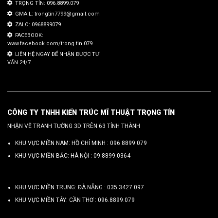
TRỌNG TÍN: 096.8899.079
GMAIL: trongtin7799@gmail.com
ZALO: 0968899079
FACEBOOK:
www.facebook.com/trong.tin.079
LIÊN HỆ NGAY ĐỂ NHẬN ĐƯỢC TƯ
VẤN 24/7.
CÔNG TY TNHH KIẾN TRÚC MĨ THUẬT TRỌNG TÍN
NHẬN VẼ TRANH TƯỜNG 3D TRÊN 63 TỈNH THÀNH
KHU VỰC MIỀN NAM: HỒ CHÍ MINH :
096 8899 079
KHU VỰC MIỀN BẮC: HÀ NỘI :
09.8899.0364
KHU VỰC MIỀN TRUNG: ĐÀ NẴNG :
035.3427.097
KHU VỰC MIỀN TÂY: CẦN THƠ :
096.8899.079