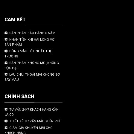
CAM KẾT
SẢN PHẨM BẢO HÀNH 6 NĂM
NHẬN TIỀN KHI HÀI LÒNG VỚI
SẢN PHẨM
DÙNG MÀU TỐT NHẤT THỊ
TRƯỜNG
SẢN PHẦM KHÔNG MÙI,KHÔNG
ĐỘC HẠI
LAU CHÙI THOẢI MÁI KHÔNG SỢ
BAY MÀU
CHÍNH SÁCH
TƯ VẤN 24/7 KHÁCH HÀNG CẦN
LÀ CÓ
THIẾT KẾ TƯ VẤN MẪU MIỄN PHÍ
GIẢM GIÁ KHUYẾN MÃI CHO
KHÁCH HÀNG