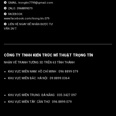
GMAIL: trongtin7799@gmail.com
ZALO: 0968899079
FACEBOOK:
www.facebook.com/trong.tin.079
LIÊN HỆ NGAY ĐỂ NHẬN ĐƯỢC TƯ
VẤN 24/7.
CÔNG TY TNHH KIẾN TRÚC MĨ THUẬT TRỌNG TÍN
NHẬN VẼ TRANH TƯỜNG 3D TRÊN 63 TỈNH THÀNH
KHU VỰC MIỀN NAM: HỒ CHÍ MINH :
096 8899 079
KHU VỰC MIỀN BẮC: HÀ NỘI :
09.8899.0364
KHU VỰC MIỀN TRUNG: ĐÀ NẴNG :
035.3427.097
KHU VỰC MIỀN TÂY: CẦN THƠ :
096.8899.079