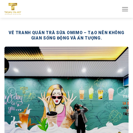
Bỏ
qua
nội
dung
VẼ TRANH QUÁN TRÀ SỮA OMIMO – TẠO NÊN KHÔNG
GIAN SỐNG ĐỘNG VÀ ẤN TƯỢNG.