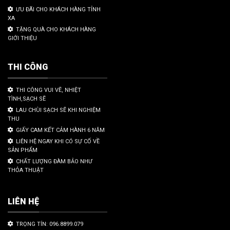
ƯU ĐÃI CHO KHÁCH HÀNG TỈNH
XA
TẶNG QUÀ CHO KHÁCH HÀNG
GIỚI THIỆU
THI CÔNG
THI CÔNG VUI VẼ, NHIỆT
TÌNH,SẠCH SẼ
LAU CHÙI SẠCH SẼ KHI NGHIỆM
THU
GIẤY CAM KẾT CẢM HÀNH 6 NĂM
LIÊN HỆ NGAY KHI CÓ SỰ CỐ VỀ
SẢN PHẨM
CHẤT LƯỢNG ĐÀM BẢO NHƯ
THỎA THUẬT
LIÊN HỆ
TRỌNG TÍN: 096.8899.079