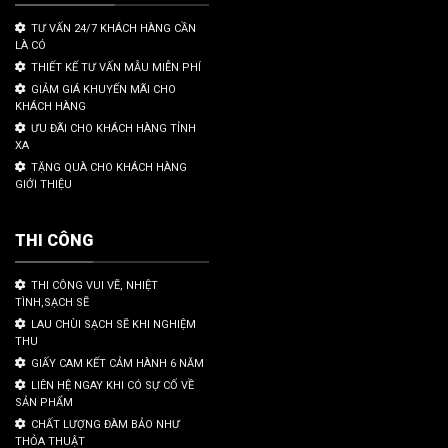
TƯ VẤN 24/7 KHÁCH HÀNG CẦN
LÀ CÓ
THIẾT KẾ TƯ VẤN MẪU MIỄN PHÍ
GIẢM GIÁ KHUYẾN MÃI CHO
KHÁCH HÀNG
ƯU ĐÃI CHO KHÁCH HÀNG TỈNH
XA
TẶNG QUÀ CHO KHÁCH HÀNG
GIỚI THIỆU
THI CÔNG
THI CÔNG VUI VẼ, NHIỆT
TÌNH,SẠCH SẼ
LAU CHÙI SẠCH SẼ KHI NGHIỆM
THU
GIẤY CAM KẾT CẢM HÀNH 6 NĂM
LIÊN HỆ NGAY KHI CÓ SỰ CỐ VỀ
SẢN PHẨM
CHẤT LƯỢNG ĐÀM BẢO NHƯ
THỎA THUẬT