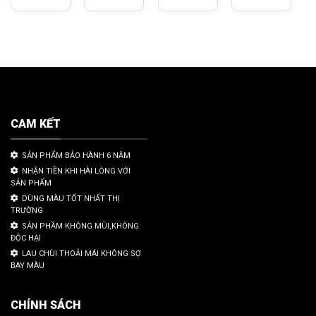
CAM KẾT
SẢN PHẨM BẢO HÀNH 6 NĂM
NHẬN TIỀN KHI HÀI LÒNG VỚI
SẢN PHẨM
DÙNG MÀU TỐT NHẤT THỊ
TRƯỜNG
SẢN PHẦM KHÔNG MÙI,KHÔNG
ĐỘC HẠI
LAU CHÙI THOẢI MÁI KHÔNG SỢ
BAY MÀU
CHÍNH SÁCH