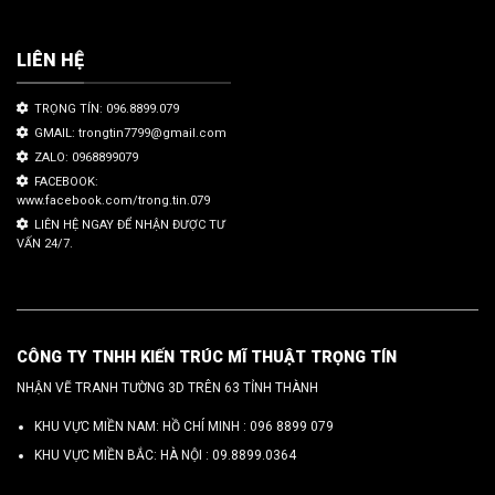
LIÊN HỆ
TRỌNG TÍN: 096.8899.079
GMAIL: trongtin7799@gmail.com
ZALO: 0968899079
FACEBOOK:
www.facebook.com/trong.tin.079
LIÊN HỆ NGAY ĐỂ NHẬN ĐƯỢC TƯ
VẤN 24/7.
CÔNG TY TNHH KIẾN TRÚC MĨ THUẬT TRỌNG TÍN
NHẬN VẼ TRANH TƯỜNG 3D TRÊN 63 TỈNH THÀNH
KHU VỰC MIỀN NAM: HỒ CHÍ MINH :
096 8899 079
KHU VỰC MIỀN BẮC: HÀ NỘI :
09.8899.0364