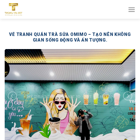
Bỏ
qua
nội
dung
VẼ TRANH QUÁN TRÀ SỮA OMIMO – TẠO NÊN KHÔNG
GIAN SỐNG ĐỘNG VÀ ẤN TƯỢNG.