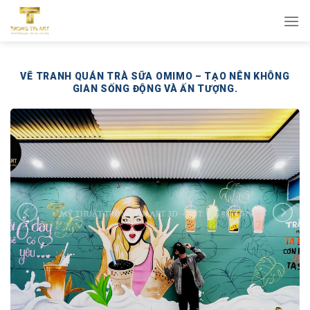
Bỏ
qua
nội
dung
VẼ TRANH QUÁN TRÀ SỮA OMIMO – TẠO NÊN KHÔNG
GIAN SỐNG ĐỘNG VÀ ẤN TƯỢNG.