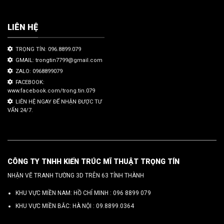
LIÊN HỆ
TRỌNG TÍN: 096.8899.079
GMAIL: trongtin7799@gmail.com
ZALO: 0968899079
FACEBOOK:
www.facebook.com/trong.tin.079
LIÊN HỆ NGAY ĐỂ NHẬN ĐƯỢC TƯ
VẤN 24/7.
CÔNG TY TNHH KIẾN TRÚC MĨ THUẬT TRỌNG TÍN
NHẬN VẼ TRANH TƯỜNG 3D TRÊN 63 TỈNH THÀNH
KHU VỰC MIỀN NAM: HỒ CHÍ MINH :
096 8899 079
KHU VỰC MIỀN BẮC: HÀ NỘI :
09.8899.0364