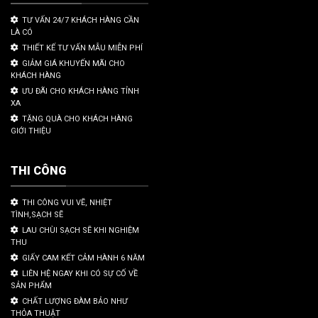
TƯ VẤN 24/7 KHÁCH HÀNG CẦN
LÀ CÓ
THIẾT KẾ TƯ VẤN MẪU MIỄN PHÍ
GIẢM GIÁ KHUYẾN MÃI CHO
KHÁCH HÀNG
ƯU ĐÃI CHO KHÁCH HÀNG TỈNH
XA
TẶNG QUÀ CHO KHÁCH HÀNG
GIỚI THIỆU
THI CÔNG
THI CÔNG VUI VẼ, NHIỆT
TÌNH,SẠCH SẼ
LAU CHÙI SẠCH SẼ KHI NGHIỆM
THU
GIẤY CAM KẾT CẢM HÀNH 6 NĂM
LIÊN HỆ NGAY KHI CÓ SỰ CỐ VỀ
SẢN PHẨM
CHẤT LƯỢNG ĐÀM BẢO NHƯ
THỎA THUẬT