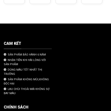
CAM KẾT
SẢN PHẨM BẢO HÀNH 6 NĂM
NHẬN TIỀN KHI HÀI LÒNG VỚI
SẢN PHẨM
DÙNG MÀU TỐT NHẤT THỊ
TRƯỜNG
SẢN PHẦM KHÔNG MÙI,KHÔNG
ĐỘC HẠI
LAU CHÙI THOẢI MÁI KHÔNG SỢ
BAY MÀU
CHÍNH SÁCH