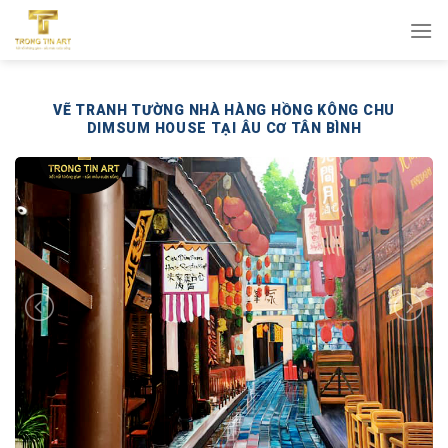
Bỏ
qua
nội
dung
VẼ TRANH TƯỜNG NHÀ HÀNG HỒNG KÔNG CHU
DIMSUM HOUSE TẠI ÂU CƠ TÂN BÌNH