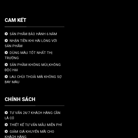
CAM KẾT
SẢN PHẨM BẢO HÀNH 6 NĂM
NHẬN TIỀN KHI HÀI LÒNG VỚI
SẢN PHẨM
DÙNG MÀU TỐT NHẤT THỊ
TRƯỜNG
SẢN PHẦM KHÔNG MÙI,KHÔNG
ĐỘC HẠI
LAU CHÙI THOẢI MÁI KHÔNG SỢ
BAY MÀU
CHÍNH SÁCH
TƯ VẤN 24/7 KHÁCH HÀNG CẦN
LÀ CÓ
THIẾT KẾ TƯ VẤN MẪU MIỄN PHÍ
GIẢM GIÁ KHUYẾN MÃI CHO
KHÁCH HÀNG