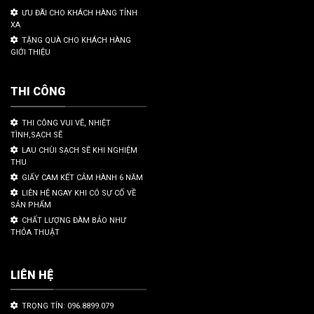
ƯU ĐÃI CHO KHÁCH HÀNG TỈNH
XA
TẶNG QUÀ CHO KHÁCH HÀNG
GIỚI THIỆU
THI CÔNG
THI CÔNG VUI VẼ, NHIỆT
TÌNH,SẠCH SẼ
LAU CHÙI SẠCH SẼ KHI NGHIỆM
THU
GIẤY CAM KẾT CẢM HÀNH 6 NĂM
LIÊN HỆ NGAY KHI CÓ SỰ CỐ VỀ
SẢN PHẨM
CHẤT LƯỢNG ĐÀM BẢO NHƯ
THỎA THUẬT
LIÊN HỆ
TRỌNG TÍN: 096.8899.079