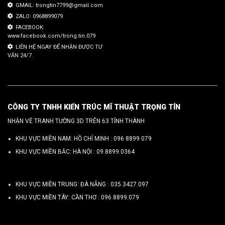
GMAIL: trongtin7799@gmail.com
ZALO: 0968899079
FACEBOOK:
www.facebook.com/trong.tin.079
LIÊN HỆ NGAY ĐỂ NHẬN ĐƯỢC TƯ
VẤN 24/7.
CÔNG TY TNHH KIẾN TRÚC MĨ THUẬT TRỌNG TÍN
NHẬN VẼ TRANH TƯỜNG 3D TRÊN 63 TỈNH THÀNH
KHU VỰC MIỀN NAM: HỒ CHÍ MINH :
096 8899 079
KHU VỰC MIỀN BẮC: HÀ NỘI :
09.8899.0364
KHU VỰC MIỀN TRUNG: ĐÀ NẴNG :
035.3427.097
KHU VỰC MIỀN TÂY: CẦN THƠ :
096.8899.079