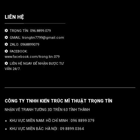
LIÊN HỆ
TRỌNG TÍN: 096.8899.079
GMAIL: trongtin7799@gmail.com
ZALO: 0968899079
FACEBOOK:
www.facebook.com/trong.tin.079
LIÊN HỆ NGAY ĐỂ NHẬN ĐƯỢC TƯ
VẤN 24/7.
CÔNG TY TNHH KIẾN TRÚC MĨ THUẬT TRỌNG TÍN
NHẬN VẼ TRANH TƯỜNG 3D TRÊN 63 TỈNH THÀNH
KHU VỰC MIỀN NAM: HỒ CHÍ MINH :
096 8899 079
KHU VỰC MIỀN BẮC: HÀ NỘI :
09.8899.0364