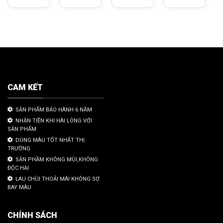
CAM KẾT
SẢN PHẨM BẢO HÀNH 6 NĂM
NHẬN TIỀN KHI HÀI LÒNG VỚI
SẢN PHẨM
DÙNG MÀU TỐT NHẤT THỊ
TRƯỜNG
SẢN PHẦM KHÔNG MÙI,KHÔNG
ĐỘC HẠI
LAU CHÙI THOẢI MÁI KHÔNG SỢ
BAY MÀU
CHÍNH SÁCH