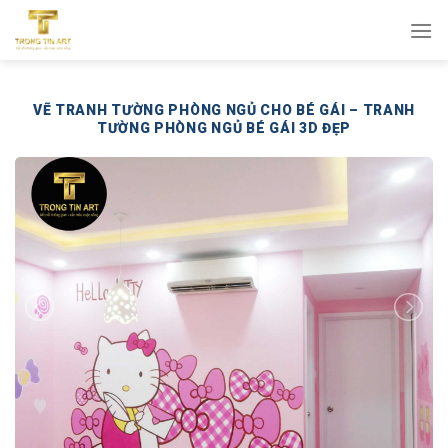
Bỏ
qua
nội
dung
VẼ TRANH TƯỜNG PHÒNG NGỦ CHO BÉ GÁI – TRANH
TƯỜNG PHÒNG NGỦ BÉ GÁI 3D ĐẸP