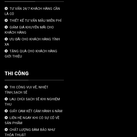
TƯ VẤN 24/7 KHÁCH HÀNG CẦN
LÀ CÓ
THIẾT KẾ TƯ VẤN MẪU MIỄN PHÍ
GIẢM GIÁ KHUYẾN MÃI CHO
KHÁCH HÀNG
ƯU ĐÃI CHO KHÁCH HÀNG TỈNH
XA
TẶNG QUÀ CHO KHÁCH HÀNG
GIỚI THIỆU
THI CÔNG
THI CÔNG VUI VẼ, NHIỆT
TÌNH,SẠCH SẼ
LAU CHÙI SẠCH SẼ KHI NGHIỆM
THU
GIẤY CAM KẾT CẢM HÀNH 6 NĂM
LIÊN HỆ NGAY KHI CÓ SỰ CỐ VỀ
SẢN PHẨM
CHẤT LƯỢNG ĐÀM BẢO NHƯ
THỎA THUẬT