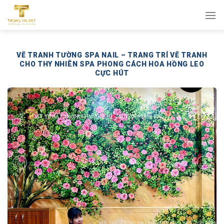
Bỏ
qua
nội
dung
VẼ TRANH TƯỜNG SPA NAIL – TRANG TRÍ VẼ TRANH
CHO THY NHIÊN SPA PHONG CÁCH HOA HỒNG LEO
CỰC HÚT