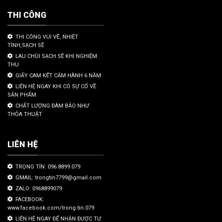
THI CÔNG
THI CÔNG VUI VẼ, NHIỆT
TÌNH,SẠCH SẼ
LAU CHÙI SẠCH SẼ KHI NGHIỆM
THU
GIẤY CAM KẾT CẢM HÀNH 6 NĂM
LIÊN HỆ NGAY KHI CÓ SỰ CỐ VỀ
SẢN PHẨM
CHẤT LƯỢNG ĐÀM BẢO NHƯ
THỎA THUẬT
LIÊN HỆ
TRỌNG TÍN: 096.8899.079
GMAIL: trongtin7799@gmail.com
ZALO: 0968899079
FACEBOOK:
www.facebook.com/trong.tin.079
LIÊN HỆ NGAY ĐỂ NHẬN ĐƯỢC TƯ