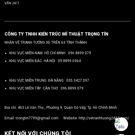
VẤN 24/7.
CÔNG TY TNHH KIẾN TRÚC MĨ THUẬT TRỌNG TÍN
NHẬN VẼ TRANH TƯỜNG 3D TRÊN 63 TỈNH THÀNH
KHU VỰC MIỀN NAM: HỒ CHÍ MINH :
096 8899 079
KHU VỰC MIỀN BẮC: HÀ NỘI :
09.8899.0364
KHU VỰC MIỀN TRUNG: ĐÀ NẴNG :
035.3427.097
KHU VỰC MIỀN TÂY: CẦN THƠ :
096.8899.079
Địa chỉ: 463 Lê Văn Thọ , Phường 9, Quận Gò Vấp, Tp. Hồ Chính Minh
Email:
trongtin7799@gmail.com
Website:
http://vetranhtuong2d3d.com/
KẾT NỐI VỚI CHÚNG TÔI