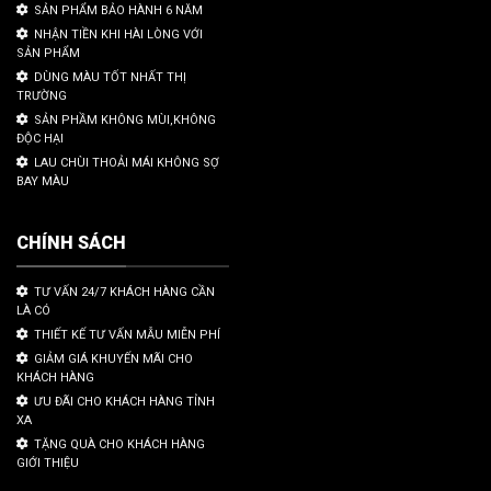
SẢN PHẨM BẢO HÀNH 6 NĂM
NHẬN TIỀN KHI HÀI LÒNG VỚI
SẢN PHẨM
DÙNG MÀU TỐT NHẤT THỊ
TRƯỜNG
SẢN PHẦM KHÔNG MÙI,KHÔNG
ĐỘC HẠI
LAU CHÙI THOẢI MÁI KHÔNG SỢ
BAY MÀU
CHÍNH SÁCH
TƯ VẤN 24/7 KHÁCH HÀNG CẦN
LÀ CÓ
THIẾT KẾ TƯ VẤN MẪU MIỄN PHÍ
GIẢM GIÁ KHUYẾN MÃI CHO
KHÁCH HÀNG
ƯU ĐÃI CHO KHÁCH HÀNG TỈNH
XA
TẶNG QUÀ CHO KHÁCH HÀNG
GIỚI THIỆU