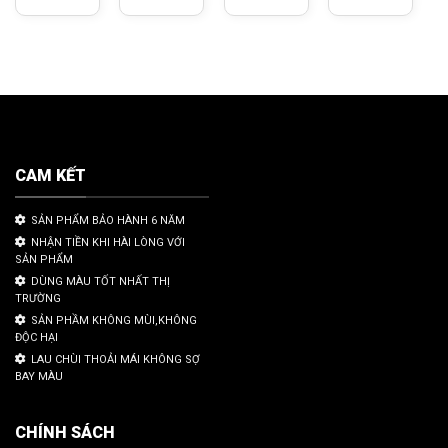
CAM KẾT
SẢN PHẨM BẢO HÀNH 6 NĂM
NHẬN TIỀN KHI HÀI LÒNG VỚI
SẢN PHẨM
DÙNG MÀU TỐT NHẤT THỊ
TRƯỜNG
SẢN PHẦM KHÔNG MÙI,KHÔNG
ĐỘC HẠI
LAU CHÙI THOẢI MÁI KHÔNG SỢ
BAY MÀU
CHÍNH SÁCH