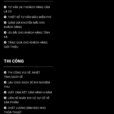
TƯ VẤN 24/7 KHÁCH HÀNG CẦN
LÀ CÓ
THIẾT KẾ TƯ VẤN MẪU MIỄN PHÍ
GIẢM GIÁ KHUYẾN MÃI CHO
KHÁCH HÀNG
ƯU ĐÃI CHO KHÁCH HÀNG TỈNH
XA
TẶNG QUÀ CHO KHÁCH HÀNG
GIỚI THIỆU
THI CÔNG
THI CÔNG VUI VẼ, NHIỆT
TÌNH,SẠCH SẼ
LAU CHÙI SẠCH SẼ KHI NGHIỆM
THU
GIẤY CAM KẾT CẢM HÀNH 6 NĂM
LIÊN HỆ NGAY KHI CÓ SỰ CỐ VỀ
SẢN PHẨM
CHẤT LƯỢNG ĐÀM BẢO NHƯ
THỎA THUẬT