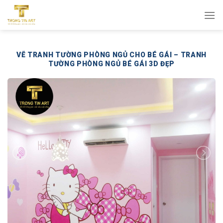
Bỏ
qua
nội
dung
VẼ TRANH TƯỜNG PHÒNG NGỦ CHO BÉ GÁI – TRANH
TƯỜNG PHÒNG NGỦ BÉ GÁI 3D ĐẸP