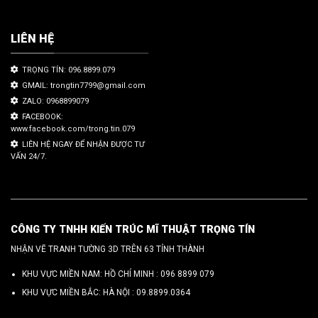
LIÊN HỆ
TRỌNG TÍN: 096.8899.079
GMAIL: trongtin7799@gmail.com
ZALO: 0968899079
FACEBOOK:
www.facebook.com/trong.tin.079
LIÊN HỆ NGAY ĐỂ NHẬN ĐƯỢC TƯ
VẤN 24/7.
CÔNG TY TNHH KIẾN TRÚC MĨ THUẬT TRỌNG TÍN
NHẬN VẼ TRANH TƯỜNG 3D TRÊN 63 TỈNH THÀNH
KHU VỰC MIỀN NAM: HỒ CHÍ MINH :
096 8899 079
KHU VỰC MIỀN BẮC: HÀ NỘI :
09.8899.0364