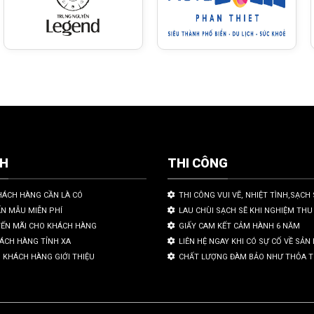
CH
THI CÔNG
HÁCH HÀNG CẦN LÀ CÓ
THI CÔNG VUI VẼ, NHIỆT TÌNH,SẠCH 
ẤN MẪU MIỄN PHÍ
LAU CHÙI SẠCH SẼ KHI NGHIỆM THU
YẾN MÃI CHO KHÁCH HÀNG
GIẤY CAM KẾT CẢM HÀNH 6 NĂM
HÁCH HÀNG TỈNH XA
LIÊN HỆ NGAY KHI CÓ SỰ CỐ VỀ SẢ
 KHÁCH HÀNG GIỚI THIỆU
CHẤT LƯỢNG ĐÀM BẢO NHƯ THỎA 