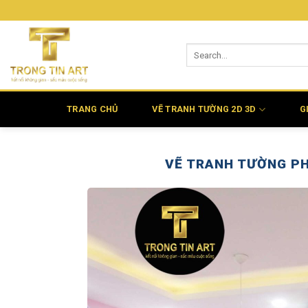
Bỏ
qua
nội
dung
TRANG CHỦ
VẼ TRANH TƯỜNG 2D 3D
G
VẼ TRANH TƯỜNG PH