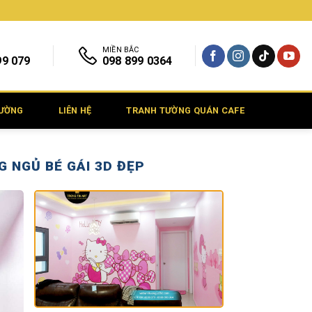
MIỀN BẮC
99 079
098 899 0364
TƯỜNG
LIÊN HỆ
TRANH TƯỜNG QUÁN CAFE
 NGỦ BÉ GÁI 3D ĐẸP