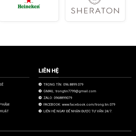
LIÊN HỆ
SẼ
TRỌNG TÍN: 096.8899.079
GMAIL: trongtin7799@gmail.com
ZALO: 0968899079
N PHẨM
FACEBOOK: www.facebook.com/trong.tin.079
THUẬT
LIÊN HỆ NGAY ĐỂ NHẬN ĐƯỢC TƯ VẤN 24/7.