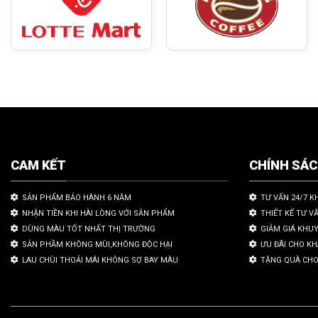
CAM KẾT
CHÍNH SÁ
SẢN PHẨM BẢO HÀNH 6 NĂM
TƯ VẤN 24/7 K
NHẬN TIỀN KHI HÀI LÒNG VỚI SẢN PHẨM
THIẾT KẾ TƯ V
DÙNG MÀU TỐT NHẤT THỊ TRƯỜNG
GIẢM GIÁ KHU
SẢN PHẦM KHÔNG MÙI,KHÔNG ĐỘC HẠI
ƯU ĐÃI CHO K
LAU CHÙI THOẢI MÁI KHÔNG SỢ BAY MÀU
TẶNG QUÀ CHO