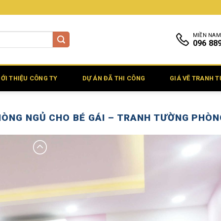
MIỀN NAM
096 88
IỚI THIỆU CÔNG TY
DỰ ÁN ĐÃ THI CÔNG
GIÁ VẼ TRANH 
ÒNG NGỦ CHO BÉ GÁI – TRANH TƯỜNG PHÒNG