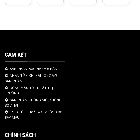
CAM KẾT
SẢN PHẨM BẢO HÀNH 6 NĂM
NHẬN TIỀN KHI HÀI LÒNG VỚI
SẢN PHẨM
DÙNG MÀU TỐT NHẤT THỊ
TRƯỜNG
SẢN PHẦM KHÔNG MÙI,KHÔNG
ĐỘC HẠI
LAU CHÙI THOẢI MÁI KHÔNG SỢ
BAY MÀU
CHÍNH SÁCH