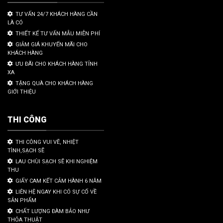
TƯ VẤN 24/7 KHÁCH HÀNG CẦN
LÀ CÓ
THIẾT KẾ TƯ VẤN MẪU MIỄN PHÍ
GIẢM GIÁ KHUYẾN MÃI CHO
KHÁCH HÀNG
ƯU ĐÃI CHO KHÁCH HÀNG TỈNH
XA
TẶNG QUÀ CHO KHÁCH HÀNG
GIỚI THIỆU
THI CÔNG
THI CÔNG VUI VẼ, NHIỆT
TÌNH,SẠCH SẼ
LAU CHÙI SẠCH SẼ KHI NGHIỆM
THU
GIẤY CAM KẾT CẢM HÀNH 6 NĂM
LIÊN HỆ NGAY KHI CÓ SỰ CỐ VỀ
SẢN PHẨM
CHẤT LƯỢNG ĐÀM BẢO NHƯ
THỎA THUẬT