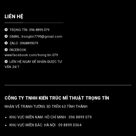
LIÊN HỆ
TRỌNG TÍN: 096.8899.079
GMAIL: trongtin7799@gmail.com
ZALO: 0968899079
FACEBOOK:
www.facebook.com/trong.tin.079
LIÊN HỆ NGAY ĐỂ NHẬN ĐƯỢC TƯ
VẤN 24/7.
CÔNG TY TNHH KIẾN TRÚC MĨ THUẬT TRỌNG TÍN
NHẬN VẼ TRANH TƯỜNG 3D TRÊN 63 TỈNH THÀNH
KHU VỰC MIỀN NAM: HỒ CHÍ MINH :
096 8899 079
KHU VỰC MIỀN BẮC: HÀ NỘI :
09.8899.0364