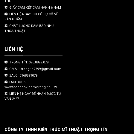
THU
GIẤY CAM KẾT CẢM HÀNH 6 NĂM
LIÊN HỆ NGAY KHI CÓ SỰ CỐ VỀ
SẢN PHẨM
CHẤT LƯỢNG ĐÀM BẢO NHƯ
THỎA THUẬT
LIÊN HỆ
TRỌNG TÍN: 096.8899.079
GMAIL: trongtin7799@gmail.com
ZALO: 0968899079
FACEBOOK:
www.facebook.com/trong.tin.079
LIÊN HỆ NGAY ĐỂ NHẬN ĐƯỢC TƯ
VẤN 24/7.
CÔNG TY TNHH KIẾN TRÚC MĨ THUẬT TRỌNG TÍN