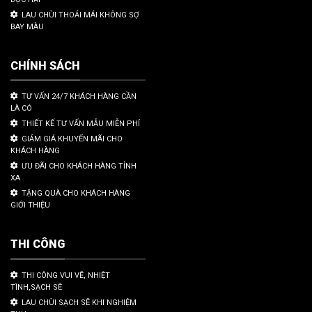
LAU CHÙI THOẢI MÁI KHÔNG SỢ
BAY MÀU
CHÍNH SÁCH
TƯ VẤN 24/7 KHÁCH HÀNG CẦN
LÀ CÓ
THIẾT KẾ TƯ VẤN MẪU MIỄN PHÍ
GIẢM GIÁ KHUYẾN MÃI CHO
KHÁCH HÀNG
ƯU ĐÃI CHO KHÁCH HÀNG TỈNH
XA
TẶNG QUÀ CHO KHÁCH HÀNG
GIỚI THIỆU
THI CÔNG
THI CÔNG VUI VẼ, NHIỆT
TÌNH,SẠCH SẼ
LAU CHÙI SẠCH SẼ KHI NGHIỆM