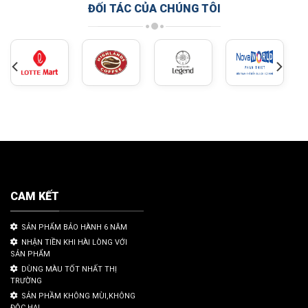
ĐỐI TÁC CỦA CHÚNG TÔI
CAM KẾT
SẢN PHẨM BẢO HÀNH 6 NĂM
NHẬN TIỀN KHI HÀI LÒNG VỚI
SẢN PHẨM
DÙNG MÀU TỐT NHẤT THỊ
TRƯỜNG
SẢN PHẦM KHÔNG MÙI,KHÔNG
ĐỘC HẠI