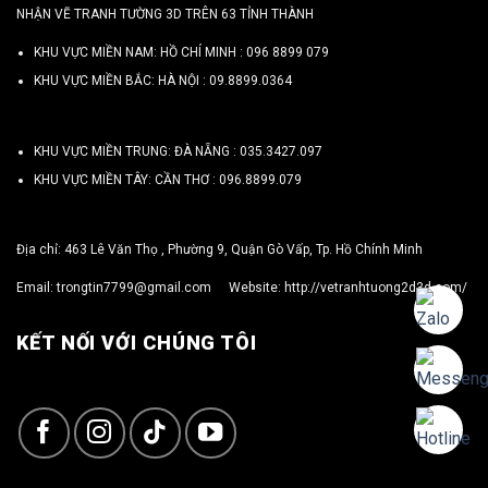
NHẬN VẼ TRANH TƯỜNG 3D TRÊN 63 TỈNH THÀNH
KHU VỰC MIỀN NAM: HỒ CHÍ MINH :
096 8899 079
KHU VỰC MIỀN BẮC: HÀ NỘI :
09.8899.0364
KHU VỰC MIỀN TRUNG: ĐÀ NẴNG :
035.3427.097
KHU VỰC MIỀN TÂY: CẦN THƠ :
096.8899.079
Địa chỉ: 463 Lê Văn Thọ , Phường 9, Quận Gò Vấp, Tp. Hồ Chính Minh
Email:
trongtin7799@gmail.com
Website:
http://vetranhtuong2d3d.com/
KẾT NỐI VỚI CHÚNG TÔI