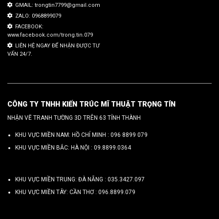
GMAIL: trongtin7799@gmail.com
ZALO: 0968899079
FACEBOOK:
www.facebook.com/trong.tin.079
LIÊN HỆ NGAY ĐỂ NHẬN ĐƯỢC TƯ
VẤN 24/7.
CÔNG TY TNHH KIẾN TRÚC MĨ THUẬT TRỌNG TÍN
NHẬN VẼ TRANH TƯỜNG 3D TRÊN 63 TỈNH THÀNH
KHU VỰC MIỀN NAM: HỒ CHÍ MINH :
096 8899 079
KHU VỰC MIỀN BẮC: HÀ NỘI :
09.8899.0364
KHU VỰC MIỀN TRUNG: ĐÀ NẴNG :
035.3427.097
KHU VỰC MIỀN TÂY: CẦN THƠ :
096.8899.079