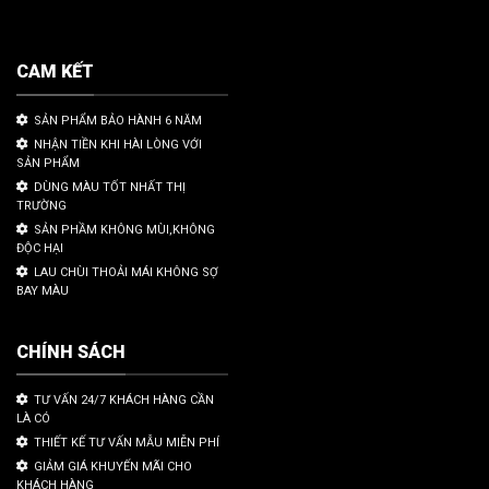
CAM KẾT
SẢN PHẨM BẢO HÀNH 6 NĂM
NHẬN TIỀN KHI HÀI LÒNG VỚI
SẢN PHẨM
DÙNG MÀU TỐT NHẤT THỊ
TRƯỜNG
SẢN PHẦM KHÔNG MÙI,KHÔNG
ĐỘC HẠI
LAU CHÙI THOẢI MÁI KHÔNG SỢ
BAY MÀU
CHÍNH SÁCH
TƯ VẤN 24/7 KHÁCH HÀNG CẦN
LÀ CÓ
THIẾT KẾ TƯ VẤN MẪU MIỄN PHÍ
GIẢM GIÁ KHUYẾN MÃI CHO
KHÁCH HÀNG