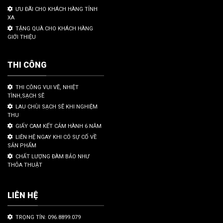
ƯU ĐÃI CHO KHÁCH HÀNG TỈNH
XA
TẶNG QUÀ CHO KHÁCH HÀNG
GIỚI THIỆU
THI CÔNG
THI CÔNG VUI VẼ, NHIỆT
TÌNH,SẠCH SẼ
LAU CHÙI SẠCH SẼ KHI NGHIỆM
THU
GIẤY CAM KẾT CẢM HÀNH 6 NĂM
LIÊN HỆ NGAY KHI CÓ SỰ CỐ VỀ
SẢN PHẨM
CHẤT LƯỢNG ĐÀM BẢO NHƯ
THỎA THUẬT
LIÊN HỆ
TRỌNG TÍN: 096.8899.079