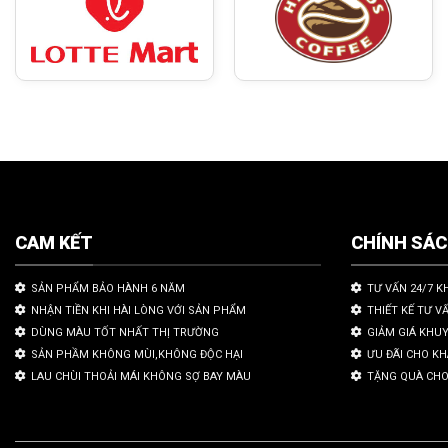
CAM KẾT
CHÍNH SÁ
SẢN PHẨM BẢO HÀNH 6 NĂM
TƯ VẤN 24/7 K
NHẬN TIỀN KHI HÀI LÒNG VỚI SẢN PHẨM
THIẾT KẾ TƯ V
DÙNG MÀU TỐT NHẤT THỊ TRƯỜNG
GIẢM GIÁ KHU
SẢN PHẦM KHÔNG MÙI,KHÔNG ĐỘC HẠI
ƯU ĐÃI CHO K
LAU CHÙI THOẢI MÁI KHÔNG SỢ BAY MÀU
TẶNG QUÀ CHO