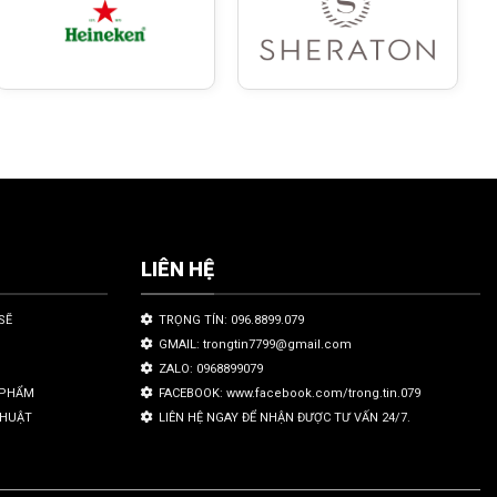
LIÊN HỆ
SẼ
TRỌNG TÍN: 096.8899.079
GMAIL: trongtin7799@gmail.com
ZALO: 0968899079
N PHẨM
FACEBOOK: www.facebook.com/trong.tin.079
THUẬT
LIÊN HỆ NGAY ĐỂ NHẬN ĐƯỢC TƯ VẤN 24/7.