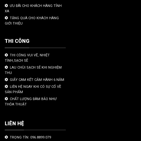
ƯU ĐÃI CHO KHÁCH HÀNG TỈNH
XA
TẶNG QUÀ CHO KHÁCH HÀNG
GIỚI THIỆU
THI CÔNG
THI CÔNG VUI VẼ, NHIỆT
TÌNH,SẠCH SẼ
LAU CHÙI SẠCH SẼ KHI NGHIỆM
THU
GIẤY CAM KẾT CẢM HÀNH 6 NĂM
LIÊN HỆ NGAY KHI CÓ SỰ CỐ VỀ
SẢN PHẨM
CHẤT LƯỢNG ĐÀM BẢO NHƯ
THỎA THUẬT
LIÊN HỆ
TRỌNG TÍN: 096.8899.079