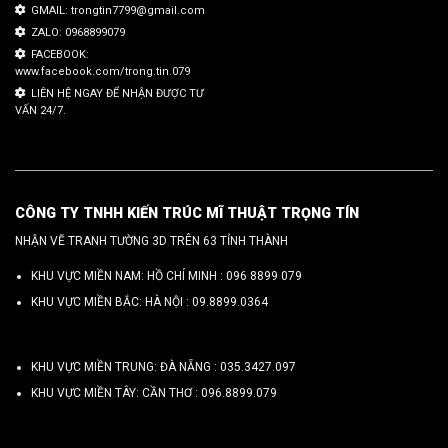
GMAIL: trongtin7799@gmail.com
ZALO: 0968899079
FACEBOOK:
www.facebook.com/trong.tin.079
LIÊN HỆ NGAY ĐỂ NHẬN ĐƯỢC TƯ
VẤN 24/7.
CÔNG TY TNHH KIẾN TRÚC MĨ THUẬT TRỌNG TÍN
NHẬN VẼ TRANH TƯỜNG 3D TRÊN 63 TỈNH THÀNH
KHU VỰC MIỀN NAM: HỒ CHÍ MINH :
096 8899 079
KHU VỰC MIỀN BẮC: HÀ NỘI :
09.8899.0364
KHU VỰC MIỀN TRUNG: ĐÀ NẴNG :
035.3427.097
KHU VỰC MIỀN TÂY: CẦN THƠ :
096.8899.079