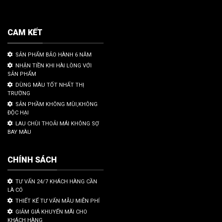
CAM KẾT
SẢN PHẨM BẢO HÀNH 6 NĂM
NHẬN TIỀN KHI HÀI LÒNG VỚI
SẢN PHẨM
DÙNG MÀU TỐT NHẤT THỊ
TRƯỜNG
SẢN PHẦM KHÔNG MÙI,KHÔNG
ĐỘC HẠI
LAU CHÙI THOẢI MÁI KHÔNG SỢ
BAY MÀU
CHÍNH SÁCH
TƯ VẤN 24/7 KHÁCH HÀNG CẦN
LÀ CÓ
THIẾT KẾ TƯ VẤN MẪU MIỄN PHÍ
GIẢM GIÁ KHUYẾN MÃI CHO
KHÁCH HÀNG