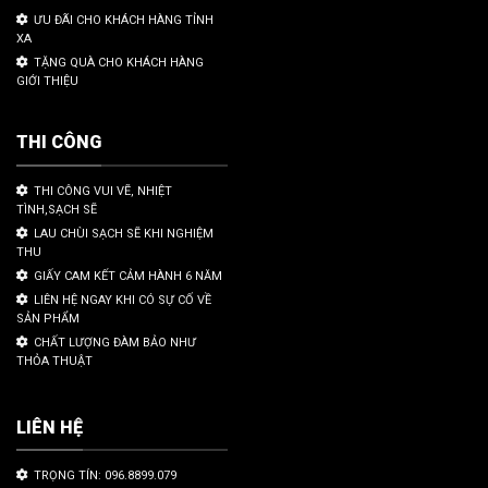
ƯU ĐÃI CHO KHÁCH HÀNG TỈNH
XA
TẶNG QUÀ CHO KHÁCH HÀNG
GIỚI THIỆU
THI CÔNG
THI CÔNG VUI VẼ, NHIỆT
TÌNH,SẠCH SẼ
LAU CHÙI SẠCH SẼ KHI NGHIỆM
THU
GIẤY CAM KẾT CẢM HÀNH 6 NĂM
LIÊN HỆ NGAY KHI CÓ SỰ CỐ VỀ
SẢN PHẨM
CHẤT LƯỢNG ĐÀM BẢO NHƯ
THỎA THUẬT
LIÊN HỆ
TRỌNG TÍN: 096.8899.079