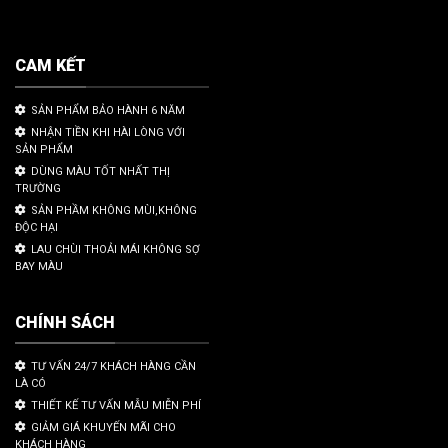
CAM KẾT
SẢN PHẨM BẢO HÀNH 6 NĂM
NHẬN TIỀN KHI HÀI LÒNG VỚI
SẢN PHẨM
DÙNG MÀU TỐT NHẤT THỊ
TRƯỜNG
SẢN PHẦM KHÔNG MÙI,KHÔNG
ĐỘC HẠI
LAU CHÙI THOẢI MÁI KHÔNG SỢ
BAY MÀU
CHÍNH SÁCH
TƯ VẤN 24/7 KHÁCH HÀNG CẦN
LÀ CÓ
THIẾT KẾ TƯ VẤN MẪU MIỄN PHÍ
GIẢM GIÁ KHUYẾN MÃI CHO
KHÁCH HÀNG