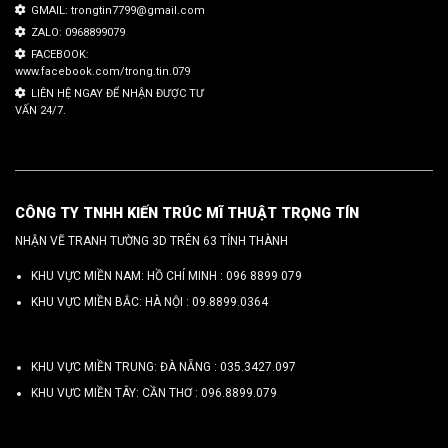
GMAIL: trongtin7799@gmail.com
ZALO: 0968899079
FACEBOOK:
www.facebook.com/trong.tin.079
LIÊN HỆ NGAY ĐỂ NHẬN ĐƯỢC TƯ
VẤN 24/7.
CÔNG TY TNHH KIẾN TRÚC MĨ THUẬT TRỌNG TÍN
NHẬN VẼ TRANH TƯỜNG 3D TRÊN 63 TỈNH THÀNH
KHU VỰC MIỀN NAM: HỒ CHÍ MINH :
096 8899 079
KHU VỰC MIỀN BẮC: HÀ NỘI :
09.8899.0364
KHU VỰC MIỀN TRUNG: ĐÀ NẴNG :
035.3427.097
KHU VỰC MIỀN TÂY: CẦN THƠ :
096.8899.079