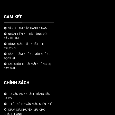
CAM KẾT
SẢN PHẨM BẢO HÀNH 6 NĂM
NHẬN TIỀN KHI HÀI LÒNG VỚI
SẢN PHẨM
DÙNG MÀU TỐT NHẤT THỊ
TRƯỜNG
SẢN PHẦM KHÔNG MÙI,KHÔNG
ĐỘC HẠI
LAU CHÙI THOẢI MÁI KHÔNG SỢ
BAY MÀU
CHÍNH SÁCH
TƯ VẤN 24/7 KHÁCH HÀNG CẦN
LÀ CÓ
THIẾT KẾ TƯ VẤN MẪU MIỄN PHÍ
GIẢM GIÁ KHUYẾN MÃI CHO
KHÁCH HÀNG