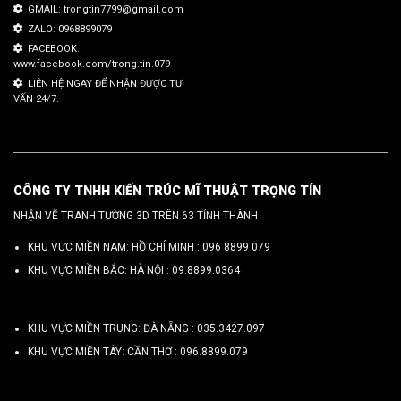
GMAIL: trongtin7799@gmail.com
ZALO: 0968899079
FACEBOOK:
www.facebook.com/trong.tin.079
LIÊN HỆ NGAY ĐỂ NHẬN ĐƯỢC TƯ
VẤN 24/7.
CÔNG TY TNHH KIẾN TRÚC MĨ THUẬT TRỌNG TÍN
NHẬN VẼ TRANH TƯỜNG 3D TRÊN 63 TỈNH THÀNH
KHU VỰC MIỀN NAM: HỒ CHÍ MINH :
096 8899 079
KHU VỰC MIỀN BẮC: HÀ NỘI :
09.8899.0364
KHU VỰC MIỀN TRUNG: ĐÀ NẴNG :
035.3427.097
KHU VỰC MIỀN TÂY: CẦN THƠ :
096.8899.079