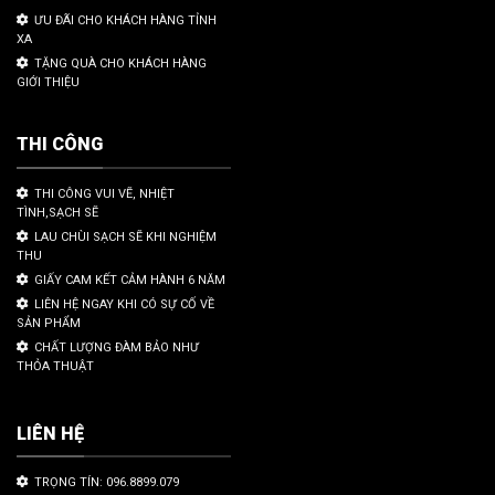
ƯU ĐÃI CHO KHÁCH HÀNG TỈNH
XA
TẶNG QUÀ CHO KHÁCH HÀNG
GIỚI THIỆU
THI CÔNG
THI CÔNG VUI VẼ, NHIỆT
TÌNH,SẠCH SẼ
LAU CHÙI SẠCH SẼ KHI NGHIỆM
THU
GIẤY CAM KẾT CẢM HÀNH 6 NĂM
LIÊN HỆ NGAY KHI CÓ SỰ CỐ VỀ
SẢN PHẨM
CHẤT LƯỢNG ĐÀM BẢO NHƯ
THỎA THUẬT
LIÊN HỆ
TRỌNG TÍN: 096.8899.079